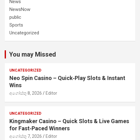
News
NewsNow
public
Sports
Uncategorized
You may Missed
UNCATEGORIZED
Neo Spin Casino – Quick‑Play Slots & Instant
Wins
අගෝස්තු 8, 2026
Editor
UNCATEGORIZED
Kingmaker Casino – Quick Slots & Live Games
for Fast‑Paced Winners
අගෝස්තු 7, 2026
Editor