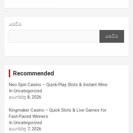
සෙවීම
සෙවීම
Recommended
Neo Spin Casino – Quick‑Play Slots & Instant Wins
In Uncategorized
අගෝස්තු 8, 2026
Kingmaker Casino – Quick Slots & Live Games for
Fast‑Paced Winners
In Uncategorized
අගෝස්තු 7, 2026