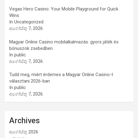
Vegas Hero Casino: Your Mobile Playground for Quick
Wins
In Uncategorized
අගෝස්තු 7, 2026
Magyar Online Casino mobilalkalmazás: gyors játék és
bónuszok zsebedben
In public
අගෝස්තු 7, 2026
Tudd meg, miért érdemes a Magyar Online Casino-t
választani 2026-ban
In public
අගෝස්තු 7, 2026
Archives
අගෝස්තු 2026