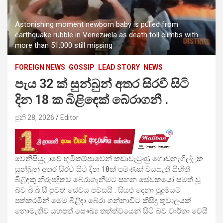
Astonishing moment newborn baby is pulled from
earthquake rubble in Venezuela as death toll climbs with
more than 51,000 still missing
FOREIGN NEWS
GOSSIP
LEAD STORY
NEWS
පැය 32 ක් සුන්බුන් අතර සිරවී සිටි
දින 18 ක බිළිඳෙක් බේරාගනී .
ජූනි 28, 2026
Editor
වෙනිසියුලාවේ භූමිකම්පාවෙන් කඩාවැටුණු ගොඩනැගිල්ලක
සුන්බුන් අතර සිරවී සිටි දින 18ක් පමණක් වයසැති සිඟිති
බිළිඳකු නිරුපද්‍රිතව බේරාගැනීමට සහන සේවකයෝ සමත් වූ
බව බී.බී.සී පුවත් සේවය පවසයි . සියළු දෙනා පුදුමයට
පත්කරමින් මෙම බිළිඳා බේරා ගන්නාවිට කිසිදු තුවාලයක්
නොමැතිව යහපත් සෞඛ්‍ය තත්ත්වයෙන් සිටි බව වාර්තා වෙයි
.