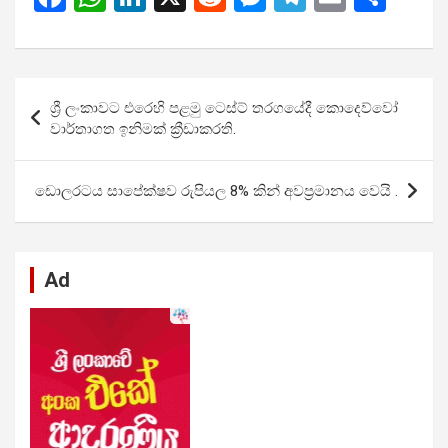
a
h
n
e
es
el
m
h
ce
at
ke
d
se
e
ail
ar
b
s
dI
di
n
gr
e
ලිපි
ශ්‍රී ලංකාවට එරෙහි පළමු ටෙස්ට් තරගයේදී කොදෙව්වෝ
o
A
n
t
g
a
යාත්‍රණය
වාර්තාගත ඉනිමක් ක්‍රීඩාකරති.
o
p
er
m
k
p
ඩොලරටය සාපේක්ෂව රුපියල 8% කින් අවප්‍රමානය වෙයි .
Ad