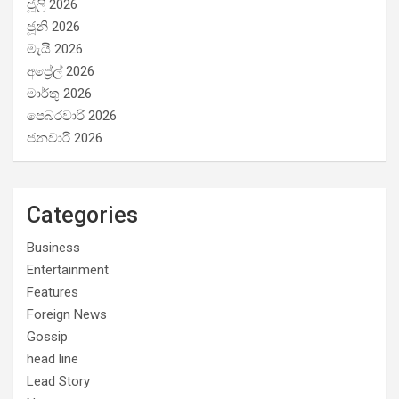
ජූලි 2026
ජූනි 2026
මැයි 2026
අප්‍රේල් 2026
මාර්තු 2026
පෙබරවාරි 2026
ජනවාරි 2026
Categories
Business
Entertainment
Features
Foreign News
Gossip
head line
Lead Story