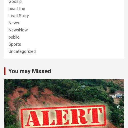
Gossip
head line
Lead Story
News
NewsNow
public
Sports
Uncategorized
You may Missed