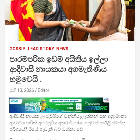
GOSSIP
LEAD STORY
NEWS
පාරම්පරික ඉඩම් අයිතිය ඉල්ලා
ආදිවාසී නායකයා අගමැතිණිය
හමුවෙයි .
ජූනි 13, 2026
Editor
ආදිවාසී නායක ඌරුවරිගේ වන්නියැලැත්තන් සහ අග්‍රාමාත්‍ය
ආචාර්ය හරිනි අමරසූරිය අතර විශේෂ හමුවක් පාර්ලිමේන්තු
පරිශ්‍රයේදී ඊයේ පැවැති බව වාර්තා වේ .