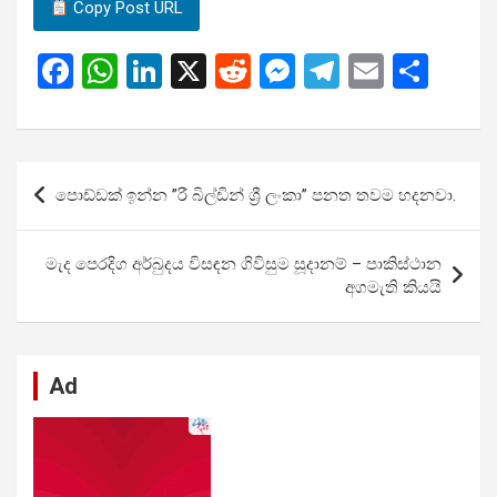
Copy Post URL
F
W
Li
X
R
M
T
E
S
a
h
n
e
es
el
m
h
ce
at
ke
d
se
e
ail
ar
b
s
dI
di
n
gr
e
ලිපි
පොඩ්ඩක් ඉන්න ”රී බිල්ඩින් ශ්‍රී ලංකා” පනත තවම හදනවා.
o
A
n
t
g
a
යාත්‍රණය
o
p
er
m
මැද පෙරදිග අර්බුදය විසඳන ගිවිසුම සූදානම් – පාකිස්ථාන
k
p
අගමැති කියයි
Ad