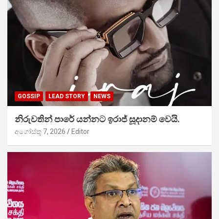
GOSSIP
LEAD STORY
NEWS
නිරුවතින් පාරේ යන්නට ඉරාජ් සූදානම් වෙයි.
අගෝස්තු 7, 2026
Editor