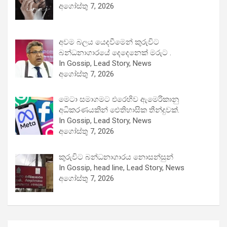
අගෝස්තු 7, 2026
අවම බලය යෙදවීමෙන් කුරුවිට
බන්ධනාගාරයේ දෙදෙනෙක් මරුට .
In Gossip, Lead Story, News
අගෝස්තු 7, 2026
මෙටා සමාගමට එරෙහිව ඇමෙරිකානු
අධිකරණයකින් ඓතිහාසික තීන්දුවක්.
In Gossip, Lead Story, News
අගෝස්තු 7, 2026
කුරුවිට බන්ධනාගාරය නොසන්සුන්
In Gossip, head line, Lead Story, News
අගෝස්තු 7, 2026