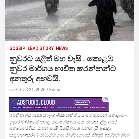
GOSSIP
LEAD STORY
NEWS
නුවරට යළිත් මහ වැසි . කොළඹ
නුවර මාර්ගය භාවිත කරන්නන්ට
අනතුරු අඟවයි.
පෙබරවාරි 21, 2026
Editor
පවතින අයහපත් කාලගුණික තත්ත්වය හේතුවෙන් කොළඹ –
නුවර මාර්ගයේ පහළ කඩුගන්නාව සහ මාවනැල්ල අතර
කොටසේ රිය ධාවනයේදී විමසිලිමත් වන්නැයි ආපදා
කළමනාකරණ මධ්‍යස්ථානය නිවේදනයක් නිකුත් කරමින් කියා