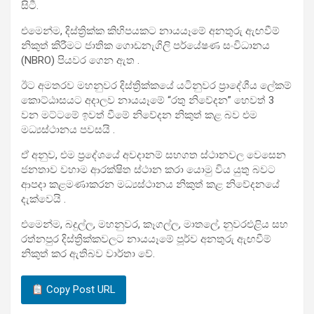
සිටී.
එමෙන්ම, දිස්ත්‍රික්ක කිහිපයකට නායයෑමේ අනතුරු ඇඟවීම්
නිකුත් කිරීමට ජාතික ගොඩනැගිලි පර්යේෂණ සංවිධානය
(NBRO) පියවර ගෙන ඇත .
ඊට අමතරව මහනුවර දිස්ත්‍රික්කයේ යටිනුවර ප්‍රාදේශීය ලේකම්
කොට්ඨාසයට අදාලව නායයෑමේ “රතු නිවේදන” හෙවත් 3
වන මට්ටමේ ඉවත් වීමේ නිවේදන නිකුත් කළ බව එම
මධ්‍යස්ථානය පවසයි .
ඒ අනුව, එම ප්‍රදේශයේ අවදානම් සහගත ස්ථානවල වෙසෙන
ජනතාව වහාම ආරක්ෂිත ස්ථාන කරා යොමු විය යුතු බවට
ආපදා කළමණාකරන මධ්‍යස්ථානය නිකුත් කළ නිවේදනයේ
දැක්වෙයි .
එමෙන්ම, බදුල්ල, මහනුවර, කෑගල්ල, මාතලේ, නුවරඑළිය සහ
රත්නපුර දිස්ත්‍රික්කවලට නායයෑමේ පූර්ව අනතුරු ඇඟවීම්
නිකුත් කර ඇතිබව වාර්තා වේ.
Copy Post URL