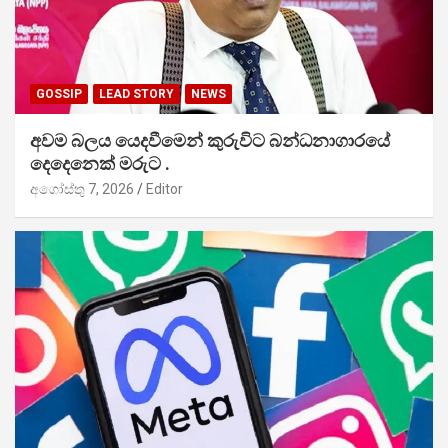
GOSSIP
LEAD STORY
NEWS
අවම බලය යෙදවීමෙන් කුරුවිට බන්ධනාගාරයේ
දෙදෙනෙක් මරුට .
අගෝස්තු 7, 2026
Editor