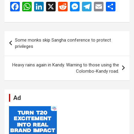
F
W
Li
X
R
M
T
E
S
a
h
n
e
es
el
m
h
ce
at
ke
d
se
e
ail
ar
b
s
dI
di
n
gr
e
ලිපි
Some monks skip Sangha conference to protect
o
A
n
t
g
a
යාත්‍රණය
privileges
o
p
er
m
k
p
Heavy rains again in Kandy. Warning to those using the
Colombo-Kandy road.
Ad