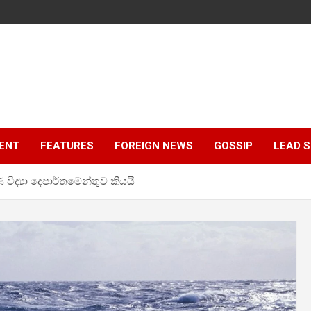
ENT
FEATURES
FOREIGN NEWS
GOSSIP
LEAD 
 විද්‍යා දෙපාර්තමේන්තුව කියයි