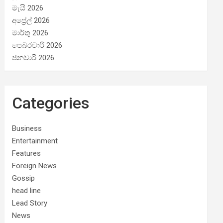
මැයි 2026
අප්‍රේල් 2026
මාර්තු 2026
පෙබරවාරි 2026
ජනවාරි 2026
Categories
Business
Entertainment
Features
Foreign News
Gossip
head line
Lead Story
News