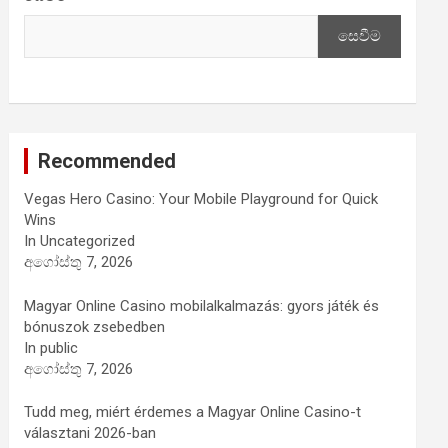
සෙවීම
Recommended
Vegas Hero Casino: Your Mobile Playground for Quick
Wins
In Uncategorized
අගෝස්තු 7, 2026
Magyar Online Casino mobilalkalmazás: gyors játék és
bónuszok zsebedben
In public
අගෝස්තු 7, 2026
Tudd meg, miért érdemes a Magyar Online Casino-t
választani 2026-ban