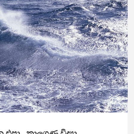
 එපා . කාලගුණ විද්‍යා