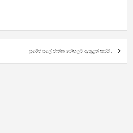
සුරේෂ් සලේ ජාතික රෝහලට ඇතුළත් කරයි .