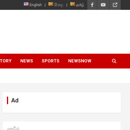
English
සිංහල
தமிழ்
STORY
NEWS
SPORTS
NEWSNOW
Ad
සෙවීම