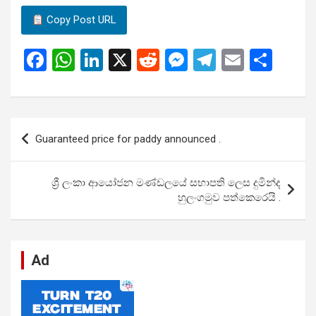
Copy Post URL
F
W
Li
X
R
M
T
E
S
a
h
n
e
es
el
m
h
ce
at
ke
d
se
e
ail
ar
b
s
dI
di
n
gr
e
ලිපි
Guaranteed price for paddy announced .
o
A
n
t
g
a
යාත්‍රණය
o
p
er
m
ශ්‍රී ලංකා ආයෝජන මණ්ඩලයේ සභාපති ලෙස දුමින්ද
k
p
හුලංගමුව පත්කෙරෙයි .
Ad