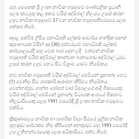
ඔහු මෙතෙක් ශ්‍රී ලංකා නාවික හමුදාවේ මාණ්ඩලික ප්‍රධානී
ලෙස කටයුතු කළ අතර, වයිස් අද්මිරාල් නිලයට උසස් කරන
ලදුව නාවික හමුදාවේ 27 වන නාවික හමුදාපතිවරයාය ලෙස
පත්කර තිබේ .
අදාළ පත්වීම් ලිපිය ජනාධිපති ලේකම් ආචාර්ය නන්දික සනත්
කුමානායක විසින් අද (30) පස්වරුවේ ජනාධිපති ලේකම්
කාර්යාලයේදී ඔහු වෙත බාර දෙන ලදි . වත්මන් නාවික
හමුදාපති වයිස් අද්මිරාල් කාන්චන බානගොඩ අද්මිරාල් ධුරට
උසස් කරන ලදුව හෙට සිට විශ්‍රාම යාමට නියමිතය.
නව නාවික හමුදාපති වයිස් අද්මිරාල් ඩේමියන් ප්‍රනාන්දු හෙට
(1) වෙනිදා සිට රාජකාරි ආරාම්භ කිරීමට නියමිතය .
වෙන්නප්පුව ශාන්ත ජෝශප් වාස් විද්‍යාලයේ ආදි ශිෂ්‍යයෙකු
වයිස් අද්මිරාල් ඩේමියන් ප්‍රනාන්දු විධායක අංශයේ ශිෂ්‍යභට
නිලධාරියෙකු ලෙස 1991 වසරේදී ශ්‍රී ලංකා නාවික හමුදාවට
එක්විය.
ත්‍රිකුණාමලය නාවික හා සාගරික විද්‍යා පීඨයේ මූලික නාවික
පුහුණුව සාර්ථකව නිම කිරීමෙන් අනතුරුව ඔහු 1993 වසරේදී
උප ලුතිනන්වරයෙකු ලෙස අධිකාරියට පත්ව තිබේ.