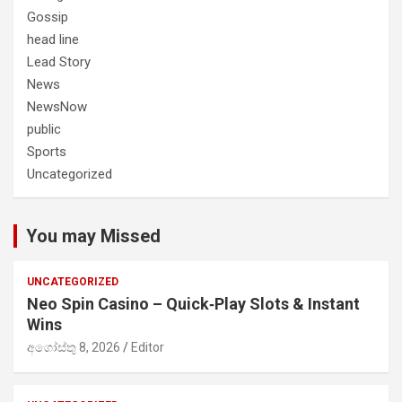
Gossip
head line
Lead Story
News
NewsNow
public
Sports
Uncategorized
You may Missed
UNCATEGORIZED
Neo Spin Casino – Quick‑Play Slots & Instant
Wins
අගෝස්තු 8, 2026
Editor