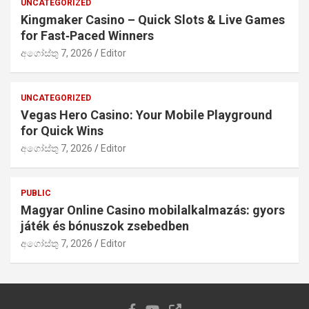
UNCATEGORIZED
Kingmaker Casino – Quick Slots & Live Games
for Fast‑Paced Winners
අගෝස්තු 7, 2026
Editor
UNCATEGORIZED
Vegas Hero Casino: Your Mobile Playground
for Quick Wins
අගෝස්තු 7, 2026
Editor
PUBLIC
Magyar Online Casino mobilalkalmazás: gyors
játék és bónuszok zsebedben
අගෝස්තු 7, 2026
Editor