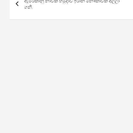
ඇමරිකානු නාවික හමුදාව ඉරාන නෞකාවක් අල්ලා
යාත්‍රණය
o
p
er
m
ගනී.
k
p