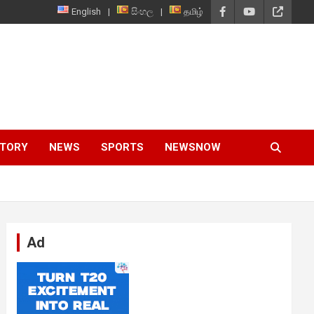
English
සිංහල
தமிழ்
STORY
NEWS
SPORTS
NEWSNOW
Ad