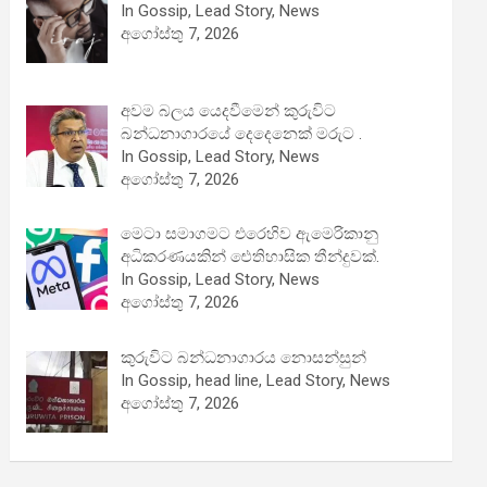
In Gossip, Lead Story, News
අගෝස්තු 7, 2026
අවම බලය යෙදවීමෙන් කුරුවිට
බන්ධනාගාරයේ දෙදෙනෙක් මරුට .
In Gossip, Lead Story, News
අගෝස්තු 7, 2026
මෙටා සමාගමට එරෙහිව ඇමෙරිකානු
අධිකරණයකින් ඓතිහාසික තීන්දුවක්.
In Gossip, Lead Story, News
අගෝස්තු 7, 2026
කුරුවිට බන්ධනාගාරය නොසන්සුන්
In Gossip, head line, Lead Story, News
අගෝස්තු 7, 2026