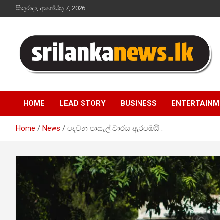
Skip
සිකුරාදා, අගෝස්තු 7, 2026
to
content
Sri Lanka News
HOME
LEAD STORY
BUSINESS
ENTERTAINM
Home
News
දෙවන පාසැල් වාරය ඇරඹෙයි .