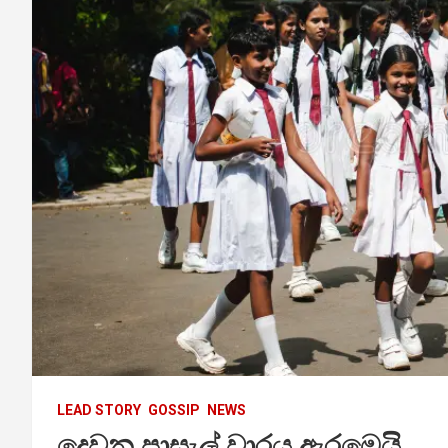
LEAD STORY
GOSSIP
NEWS
දෙවන පාසැල් වාරය ඇරඹෙයි .