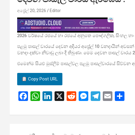
අප්‍රේල් 20, 2026
Editor
2026 වර්ෂයේ රජයේ හා රජයේ අනුමත පෞද්ගලික, සිංහල හා 
පළමු පාසල් වාරයේ දෙවන අදියර අප්‍රේල් 10 වනදායින් අවසන් ව
වනදා දක්වා නිවාඩු ලබා දී තිබුණා. මෙම දෙවන පාසල් වාරය 2026
එමෙන්ම සියළු මුස්ලිම් පාසල්වල පළමු පාසල්වාරයේ සිව්වන අ
Copy Post URL
F
W
Li
X
R
M
T
E
S
a
h
n
e
es
el
m
h
ce
at
ke
d
se
e
ail
ar
b
s
dI
di
n
gr
e
ලිපි
o
A
n
t
g
a