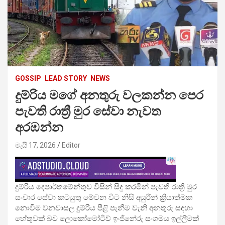
GOSSIP
LEAD STORY
NEWS
දුම්රිය මගේ අනතුරු වලකන්න පෙර
පැවති රාත්‍රී මුර සේවා නැවත
අරඹන්න
මැයි 17, 2026
Editor
දුම්රිය දෙපාර්තමේන්තුව විසින් සිදු කරමින් පැවති රාත්‍රී මුර
සංචාර සේවා කටයුතු මේවන විට නිසි අයුරින් ක්‍රියාත්මක
නොවීම වනවාසල දුම්රිය පීළි පැනීම වැනි අනතුරු සඳහා
හේතුවක් බව ලොකෝමෝටිව් ඉංජිනේරු සංගම‍ය ඉල්ලීමක්