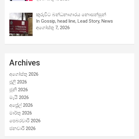
කුරුවිට බන්ධනාගාරය නොසන්සුන්
In Gossip, head line, Lead Story, News
අගෝස්තු 7, 2026
Archives
අගෝස්තු 2026
ජූලි 2026
ජූනි 2026
මැයි 2026
අප්‍රේල් 2026
මාර්තු 2026
පෙබරවාරි 2026
ජනවාරි 2026