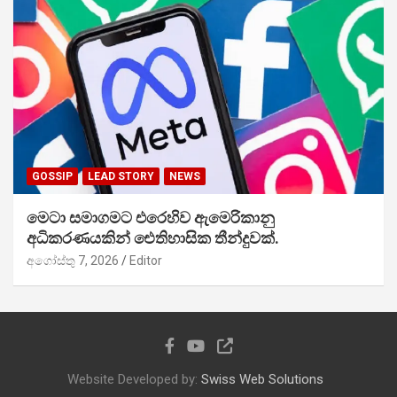
GOSSIP
LEAD STORY
NEWS
මෙටා සමාගමට එරෙහිව ඇමෙරිකානු
අධිකරණයකින් ඓතිහාසික තීන්දුවක්.
අගෝස්තු 7, 2026
Editor
Website Developed by:
Swiss Web Solutions