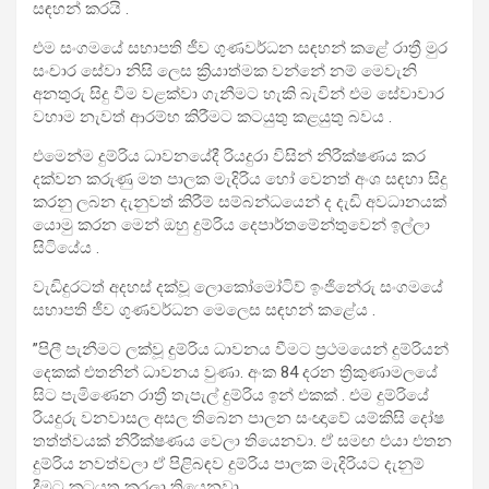
සඳහන් කරයි .
එම සංගමයේ සභාපති ජීව ගුණවර්ධන සඳහන් කළේ රාත්‍රී මුර
සංචාර සේවා නිසි ලෙස ක්‍රියාත්මක වන්නේ නම් මෙවැනි
අනතුරු සිදු වීම වළක්වා ගැනීමට හැකි බැවින් එම සේවාවාර
වහාම නැවත් ආරම්භ කිරීමට කටයුතු කළයුතු බවය .
එමෙන්ම දුම්රිය ධාවනයේදී රියදුරා විසින් නිරීක්ෂණය කර
දක්වන කරුණු මත පාලක මැදිරිය හෝ වෙනත් අංශ සඳහා සිදු
කරනු ලබන දැනුවත් කිරීම් සම්බන්ධයෙන් ද දැඩි අවධානයක්
යොමු කරන මෙන් ඔහු දුම්රිය දෙපාර්තමේන්තුවෙන් ඉල්ලා
සිටියේය .
වැඩිදුරටත් අදහස් දක්වූ ලොකෝමෝටිව් ඉංජිනේරු සංගමයේ
සභාපති ජීව ගුණවර්ධන මෙලෙස සඳහන් කළේය .
”පිලී පැනීමට ලක්වූ දුම්රිය ධාවනය වීමට ප්‍රථමයෙන් දුම්රියන්
දෙකක් එතනින් ධාවනය වුණා. අංක 84 දරන ත්‍රිකුණාමලයේ
සිට පැමිණෙන රාත්‍රී තැපැල් දුම්රිය ඉන් එකක් . එම දුම්රියේ
රියදුරු වනවාසල අසල තිබෙන පාලන සංඥාවේ යම්කිසි දෝෂ
තත්ත්වයක් නිරීක්ෂණය වෙලා තියෙනවා. ඒ සමඟ එයා එතන
දුම්රිය නවත්වලා ඒ පිළිබඳව දුම්රිය පාලක මැදිරියට දැනුම්
දීමට කටයුතු කරලා තියෙනවා.