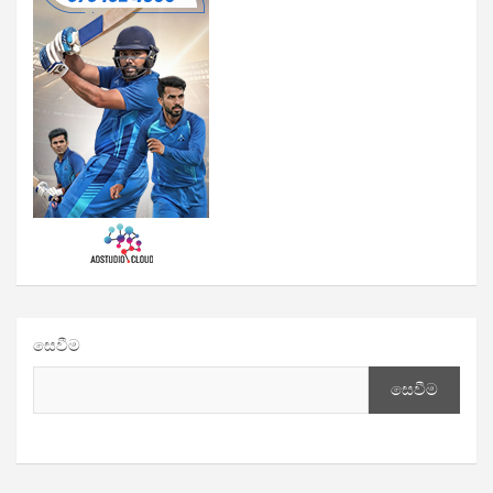
සෙවීම
සෙවීම