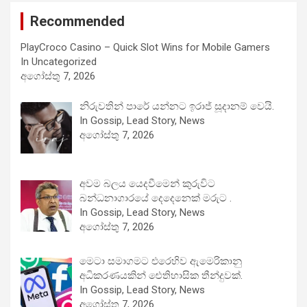
Recommended
PlayCroco Casino – Quick Slot Wins for Mobile Gamers
In Uncategorized
අගෝස්තු 7, 2026
නිරුවතින් පාරේ යන්නට ඉරාජ් සූදානම් වෙයි.
In Gossip, Lead Story, News
අගෝස්තු 7, 2026
අවම බලය යෙදවීමෙන් කුරුවිට
බන්ධනාගාරයේ දෙදෙනෙක් මරුට .
In Gossip, Lead Story, News
අගෝස්තු 7, 2026
මෙටා සමාගමට එරෙහිව ඇමෙරිකානු
අධිකරණයකින් ඓතිහාසික තීන්දුවක්.
In Gossip, Lead Story, News
අගෝස්තු 7, 2026