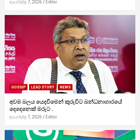
අගෝස්තු 7, 2026
Editor
GOSSIP
LEAD STORY
NEWS
අවම බලය යෙදවීමෙන් කුරුවිට බන්ධනාගාරයේ
දෙදෙනෙක් මරුට .
අගෝස්තු 7, 2026
Editor