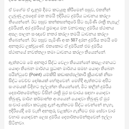
ඒ වගේම ඒ දැනුම් දීමට කටයුතු කිරීමෙන් පසුව, එතනින්
ලැබුණු උපදෙස් මත තමයි ඉදිරියට දුම්රිය ධාවනය කරලා
තියෙන්නේ. ඊට පසුව කන්කසන්තුරේ සිට පැමිණි රාත්‍රී තැපැල්
දුම්රියත්, අර දුම්රියේ ප්‍රමාදය මත වනවාසල දුම්රිය ස්ථානය
අසල පාලන සංඥාවේ නතර කරලා තමයි ධාවනය කරලා
තිබෙන්නේ. ඊට පසුව පැමිණි අංක 507 දරන දුම්රිය තමයි මේ
අනතුරට ලක්වුණේ. එතකොට ඒ දුම්රියත් එම දුම්රිය
ස්ථානයේ නවත්තලා තමා ධාවනය කරලා තියෙන්නේ.
ඇත්තටම මේ අනතුර සිද්ධ වෙලා තියෙන්නේ කසළංගනයට
යොදා තිබෙන මාර්ගය ප්‍රධාන මාර්ගය සමඟ යොදා තිබෙන
පයින්ටුවේ (Point) යම්කිසි කඩාකප්පල්කාරී ක්‍රියාවක් නිසා
සිද්ධ වෙච්ච දෝෂයක් හේතුවෙන්. මෙහිදී ඇත්තටම අපිට
සංගමයක් විදිහට ඉල්ලන්න තියෙන්නේ, මීට කලින් දුම්රිය
දෙපාර්තමේන්තුව විසින් රාත්‍රී මුර සංචාරය සඳහා යොදවා
තිබුණු, මාර්ග කර්මාන්ත අංශයෙන් යොදවා තිබුණු ඒ මුර
සංචාර සේවා කටයුතු දැන් ඇත්තටම සිද්ධ වෙන්නේ නැහැ.
ඉදිරියේදී මේ වැනි අනතුරු වළක්වා ගැනීමට එම සේවා වාර
වහාම යොදවන ලෙස දුම්රිය දෙපාර්තමේන්තුවෙන් ඉල්ලා
සිටිනවා.