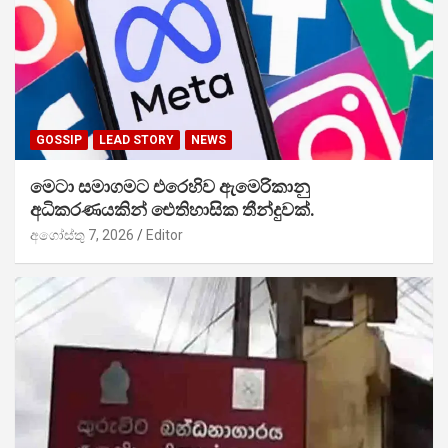
GOSSIP
LEAD STORY
NEWS
මෙටා සමාගමට එරෙහිව ඇමෙරිකානු
අධිකරණයකින් ඓතිහාසික තීන්දුවක්.
අගෝස්තු 7, 2026
Editor