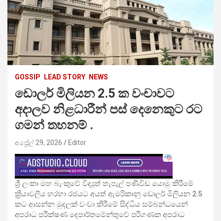
GOSSIP
LEAD STORY
NEWS
ඩොලර් මිලියන 2.5 ක වංචාවට
අදාලව නිළධාරීන් පස් දෙනෙකුට රට
ගමන් තහනම් .
අප්‍රේල් 29, 2026
Editor
ශ්‍රී ලංකා මහ බැංකුවේ විද්‍යුත් තැපැල් පණිවිඩ යොමු කිරීමේ
ක්‍රියාවලිය හරහා රජයට අයත් ඇමරිකානු ඩොලර් මිලියන 2.5
කට ආසන්න මුදලක් වංචා කිරීමේ සිද්ධිය සම්බන්ධයෙන්
අපරාධ පරීක්ෂණ දෙපාර්තමේන්තුවේ පරිගණක අපරාධ