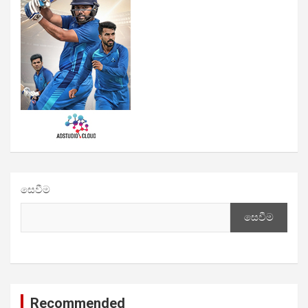
සෙවීම
සෙවීම
Recommended