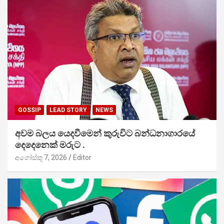
GOSSIP
LEAD STORY
NEWS
අවම බලය යෙදවීමෙන් කුරුවිට බන්ධනාගාරයේ
දෙදෙනෙක් මරුට .
අගෝස්තු 7, 2026
Editor