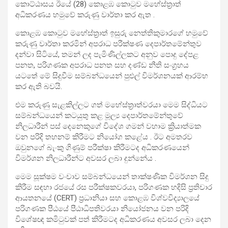
කොට්ඨාසය ඊයේ (28) කොළඹ කොටුව මහේස්ත්‍රාත්
අධිකරණය හමුවේ කරුණු වාර්තා කර ඇත .
කොළඹ කොටුව මහේස්ත්‍රාත් ඉසුරු නෙත්තිකුමාරගේ හමුවේ
කරුණු වාර්තා කරමින් අපරාධ පරීක්ෂණ දෙපාර්තමේන්තුව
දන්වා සිටියේ, තමන් ලද පැමිණිල්ලකට අනුව පොදු දේපළ
පනත, පරිගණක අපරාධ පනත සහ දණ්ඩ නීති සංග්‍රහය
යටතේ මේ සිදුවීම සම්බන්ධයෙන් පුළුල් විමර්ශනයක් ආරම්භ
කර ඇති බවයි.
එම කරුණු සැළකිල්ලට ගත් මහේස්ත්‍රාත්වරයා මෙම සිද්ධියට
සම්බන්ධයෙන් කටයුතු කළ මූල්‍ය දෙපාර්තමේන්තුවේ
නිලධාරීන් පස් දෙනෙකුගේ විදේශ ගමන් වහාම ක්‍රියාත්මක
වන පරිදි තහනම් කිරීමට නියෝග කළේය . ඊට අමතරව
ඔවුනගේ බැංකු ගිණුම් පරීක්ෂා කිරීමටද අධිකරණයෙන්
විමර්ශන නිලධාරීන්ට අවසර ලබා දුන්නේය .
මෙම සූක්ෂම වංචාව සම්බන්ධයෙන් තාක්ෂණික විමර්ශන සිදු
කිරීම සඳහා රජයේ රස පරීක්ෂකවරයා, පරිගණක හදිසි ප්‍රතිචාර
ආයතනයේ (CERT) ප්‍රධානියා සහ කොළඹ විශ්වවිද්‍යාලයේ
පරිගණක පීඨයේ පීඨාධිපතිවරයා නියෝජනය වන පරිදි
විශේෂඥ කමිටුවක් පත් කිරීමටද අධිකරණය අවසර ලබා දෙන