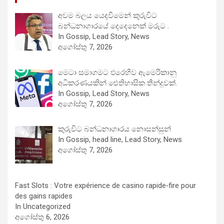
අවම බලය යෙදවීමෙන් කුරුවිට
බන්ධනාගාරයේ දෙදෙනෙක් මරුට .
In Gossip, Lead Story, News
අගෝස්තු 7, 2026
මෙටා සමාගමට එරෙහිව ඇමෙරිකානු
අධිකරණයකින් ඓතිහාසික තීන්දුවක්.
In Gossip, Lead Story, News
අගෝස්තු 7, 2026
කුරුවිට බන්ධනාගාරය නොසන්සුන්
In Gossip, head line, Lead Story, News
අගෝස්තු 7, 2026
Fast Slots : Votre expérience de casino rapide‑fire pour
des gains rapides
In Uncategorized
අගෝස්තු 6, 2026