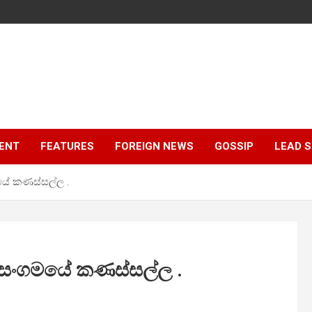
ENT
FEATURES
FOREIGN NEWS
GOSSIP
LEAD 
යේ කණස්සල්ල .
 සංගමයේ කණස්සල්ල .