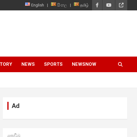
English
සිංහල
தமிழ்
STORY
NEWS
SPORTS
NEWSNOW
Ad
සෙවීම