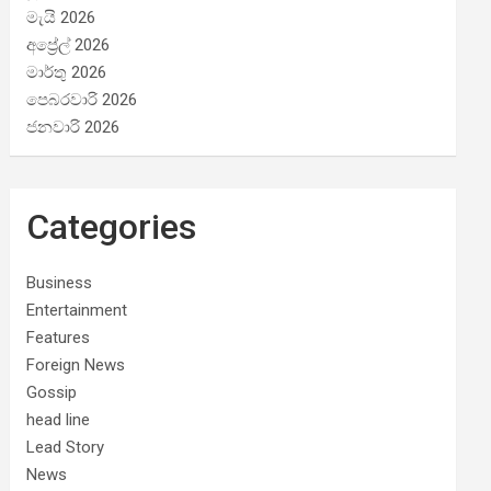
මැයි 2026
අප්‍රේල් 2026
මාර්තු 2026
පෙබරවාරි 2026
ජනවාරි 2026
Categories
Business
Entertainment
Features
Foreign News
Gossip
head line
Lead Story
News