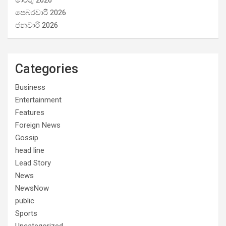
මාර්තු 2026
පෙබරවාරි 2026
ජනවාරි 2026
Categories
Business
Entertainment
Features
Foreign News
Gossip
head line
Lead Story
News
NewsNow
public
Sports