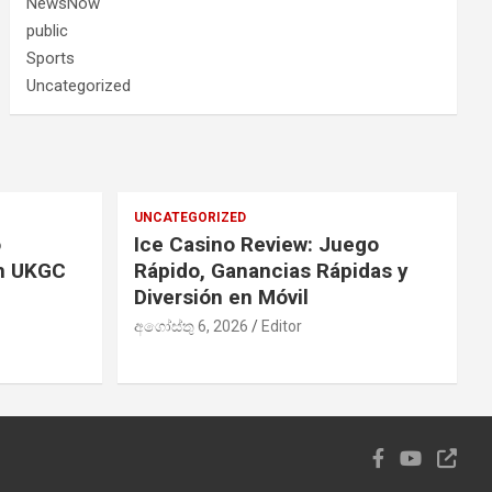
NewsNow
public
Sports
Uncategorized
UNCATEGORIZED
o
Ice Casino Review: Juego
th UKGC
Rápido, Ganancias Rápidas y
Diversión en Móvil
අගෝස්තු 6, 2026
Editor