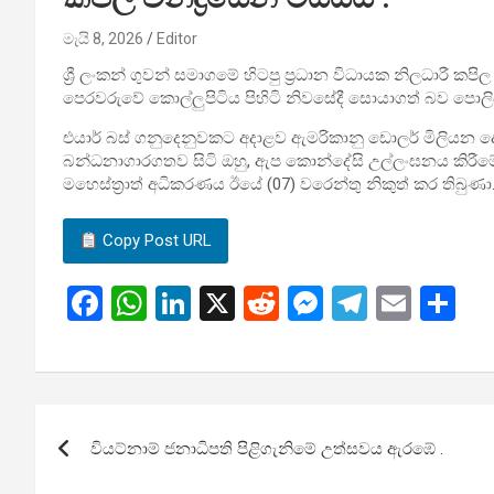
මැයි 8, 2026
Editor
ශ්‍රී ලංකන් ගුවන් සමාගමේ හිටපු ප්‍රධාන විධායක නිලධාරී කප
පෙරවරුවේ කොල්ලුපිටිය පිහිටි නිවසේදී සොයාගත් බව පොලිස
එයාර් බස් ගනුදෙනුවකට අදාළව ඇමරිකානු ඩොලර් මිලියන
බන්ධනාගාරගතව සිටි ඔහු, ඇප කොන්දේසි උල්ලංඝනය කිර
මහෙස්ත්‍රාත් අධිකරණය ඊයේ (07) වරෙන්තු නිකුත් කර තිබුණා
Copy Post URL
F
W
Li
X
R
M
T
E
S
a
h
n
e
es
el
m
h
ce
at
ke
d
se
e
ail
ar
b
s
dI
di
n
gr
e
ලිපි
o
A
n
t
g
a
වියට්නාම් ජනාධිපති පිළිගැනිමේ උත්සවය ඇරඹේ .
යාත්‍රණය
o
p
er
m