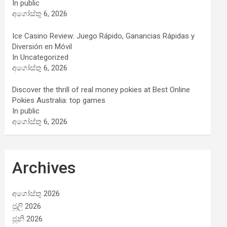
In public
අගෝස්තු 6, 2026
Ice Casino Review: Juego Rápido, Ganancias Rápidas y
Diversión en Móvil
In Uncategorized
අගෝස්තු 6, 2026
Discover the thrill of real money pokies at Best Online
Pokies Australia: top games
In public
අගෝස්තු 6, 2026
Archives
අගෝස්තු 2026
ජූලි 2026
ජූනි 2026