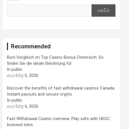
සෙවීම
Recommended
Boni Vergleich im Top Casino Bonus Österreich: So
finden Sie die ideale Belohnung für
In public
අගෝස්තු 6, 2026
Discover the benefits of fast withdrawal casinos Canada:
Instant payouts and secure crypto
In public
අගෝස්තු 6, 2026
Fast Withdrawal Casino overview: Play safe with UKGC
licensed sites