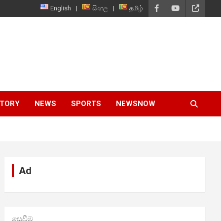
English
සිංහල
தமிழ்
STORY
NEWS
SPORTS
NEWSNOW
Ad
සෙවීම