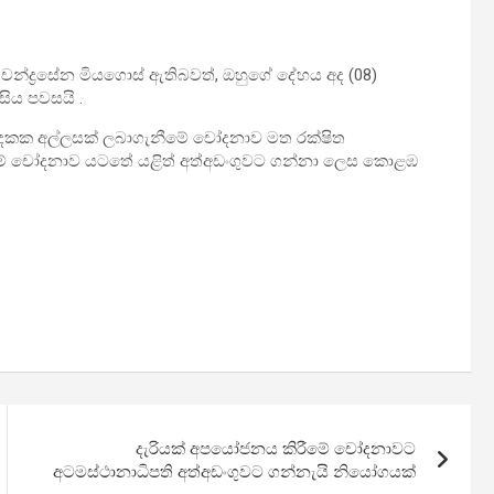
ිල චන්ද්‍රසේන මියගොස් ඇතිබවත්, ඔහුගේ දේහය අද (08)
ිය පවස‍යි .
 දෙකක අල්ලසක් ලබාගැනීමේ චෝදනාව මත රක්ෂිත
ීමේ චෝදනාව යටතේ යළිත් අත්අඩංගුවට ගන්නා ලෙස කොළඹ
.
දැරියක් අපයෝජනය කිරීමේ චෝදනාවට
අටමස්ථානාධිපති අත්අඩංගුවට ගන්නැයි නියෝගයක්