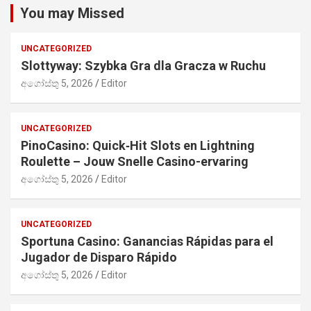
You may Missed
UNCATEGORIZED
Slottyway: Szybka Gra dla Gracza w Ruchu
අගෝස්තු 5, 2026
Editor
UNCATEGORIZED
PinoCasino: Quick‑Hit Slots en Lightning
Roulette – Jouw Snelle Casino-ervaring
අගෝස්තු 5, 2026
Editor
UNCATEGORIZED
Sportuna Casino: Ganancias Rápidas para el
Jugador de Disparo Rápido
අගෝස්තු 5, 2026
Editor