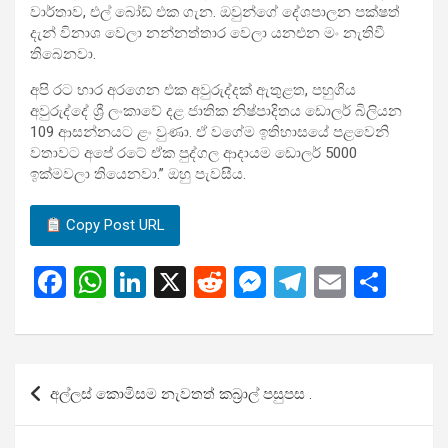
වාර්තාව, එල් බෝඩ් එක ගැන. ඔවුන්ගේ දේශපාලන පක්ෂත්
දැන් විනාශ වෙලා නන්නත්තාර වෙලා යනඑන මං නැතිවී
තිබෙනවා.
අපි රට භාර අරගෙන එක අවුරුද්දක් ඇතුළත, පහුගිය
අවුරුද්දේ ශ්‍රී ලංකාවේ දළ ජාතික නිෂ්පාදිතය ඩොලර් බිලියන
109 ආසන්නයට ළං වුණා. ඒ වගේම ඉතිහාසයේ පළවෙනි
වතාවට අපේ රටේ ඒක පුද්ගල ආදායම ඩොලර් 5000
ඉක්මවලා තියෙනවා.” ඔහු පැවසීය.
Copy Post URL
F
W
Li
X
R
M
T
E
S
a
h
n
e
es
el
m
h
ce
at
ke
d
se
e
ail
ar
b
s
dI
di
n
gr
e
ලිපි
අල්ලස් කොමිසම නැවතත් කබ්‍රාල් පසුපස .
o
A
n
t
g
a
යාත්‍රණය
o
p
er
m