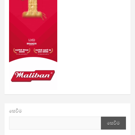
සෙවීම
සෙවීම