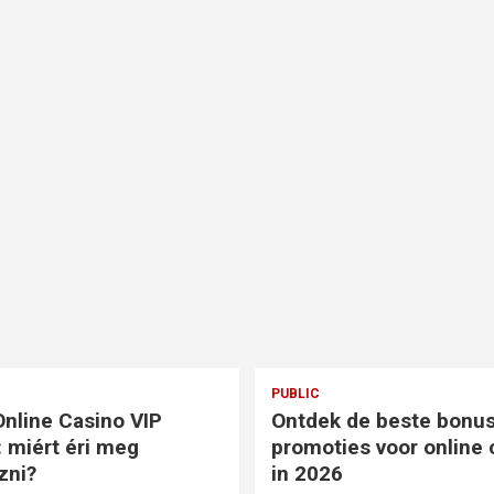
PUBLIC
nline Casino VIP
Ontdek de beste bonu
 miért éri meg
promoties voor online 
zni?
in 2026