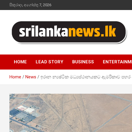
Skip
සිකුරාදා, අගෝස්තු 7, 2026
to
content
Sri Lanka News
HOME
LEAD STORY
BUSINESS
ENTERTAINM
Home
News
ඉරාන න්‍යෂ්ටික මධ්‍යස්ථානයකට ඇමරිකාව පහර ද