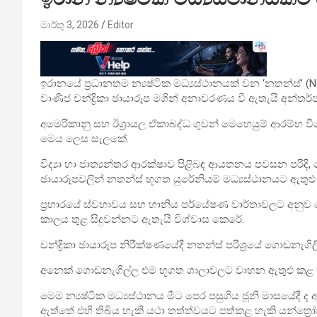
මාර්තු 3, 2026
Editor
ඉරානයේ ප්‍රධානතම න්‍යෂ්ටික මධ්‍යස්ථානයක් වන ‘නතන්ස්’ (N
වාණිජ චන්ද්‍රිකා ඡායාරූප මගින් අනාවරණය වී ඇතැයි අන්ත
අමෙරිකානු සහ ඊශ්‍රායල ඒකාබද්ධ ගුවන් මෙහෙයුම් ආරම්භ වීමෙ
මෙය ලෙස සැලකේ.
විද්‍යා හා ජාත්‍යන්තර ආරක්ෂාව පිළිබඳ ආයතනය පවසන පරිද
ඡායාරූපවලින් නතන්ස් භූගත යුරේනියම් මධ්‍යස්ථානයට ඇතුළු
ප්‍රහාරයේ ස්වභාවය සහ හානිය පර්යේෂණ වාර්තාවලට අනුව මෙම
කාලය තුළ සිදුවන්නට ඇතැයි විශ්වාස කෙරේ.
චන්ද්‍රිකා ඡායාරූප නිරීක්ෂණයේදී නතන්ස් පරිශ්‍රයේ ගොඩනැග
අනෙක් ගොඩනැගිල්ල එම භූගත ශාලාවලට වාහන ඇතුළු කළ හැ
මෙම න්‍යෂ්ටික මධ්‍යස්ථානය මීට පෙර පසුගිය ජූනි මාසයේදී ද 
ඇත්තේ එහි තිබිය හැකි යථා තත්ත්වයට පත්කළ හැකි යන්ත්