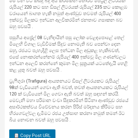
මේ වන විට කිසිදු බදු අය කිරීමකින් තොරව පෙට්‍රල් ලීටරයක්
රුපියල් 220 කට සහ ඩීසල් ලීටරයක් රුපියල් 235 කට කොළඹ
වරායෙන් බාගත හැකි නමුත් ආණ්ඩුව තවමත් රුපියල් 400
ඉක්මවූ මිලකට ඉන්ධන අලවිකරමින් ජනතාව ගසාකන බව
ඔහු පවසයි .
පසුගිය අප්‍රේල් 08 වැනිදායින් පසු ලෝක වෙළඳපොළේ තෙල්
මිලෙහි විශාල වැඩිවීමක් සිදුව නොමැති බව පෙන්වා දෙන
ඔහු, රජයට පැහැදිළි ලෙස ඉන්ධන මිල අඩුකළ හැකිබවත්,
එසේ නොකරන්නේනම් රුපියල් 400 ඉක්මවූ මිල ගණන්වලට
ඉන්ධන අලෙවි කරන්නේ කුමන මිල සූත්‍රයක් යටතේදැයි හෙළි
කළ යුතු බවත් ඔහු පවසයි .
ට්‍රැෆිගුරා (Trafigura) ආයතනයට ඩීසල් ලීටරයකට රුපියල්
98ක් වැඩියෙන් ගෙවා ඇති බවත්, තවත් ආයතනයකට රුපියල්
120 ක් වැඩියෙන් මිල ගෙවා ඇති බවත් ඔහු සඳහන් කරයි.
මෙවැනි මහා පරිමාන වංචා සිදුකරමින් සිටිනා ආණ්ඩුව රජයේ
අසාර්ථකත්වය විවේචනය කරන පිරිස් මර්දනය කිරීමට සහ
හිරගෙවල්වල දැමීමට රජය උත්සාහ කරනා නමුත් තමන් ඊට
බිය නොවන බවත් ඔහු පවසයි .
Copy Post URL