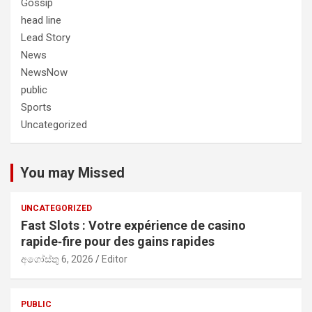
Gossip
head line
Lead Story
News
NewsNow
public
Sports
Uncategorized
You may Missed
UNCATEGORIZED
Fast Slots : Votre expérience de casino
rapide‑fire pour des gains rapides
අගෝස්තු 6, 2026
Editor
PUBLIC