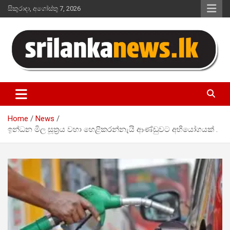
Skip
සිකුරාදා, අගෝස්තු 7, 2026
to
content
Sri Lanka News
Home
News
ඉන්ධන මිල සූත්‍රය වහා හෙළිකරන්නැයි ආණ්ඩුවට අභියෝගයක් .