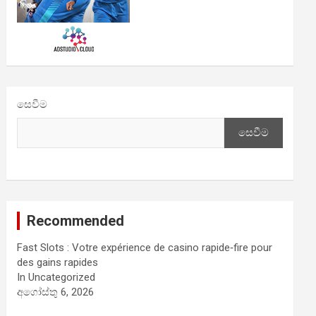
සෙවීම
සෙවීම
Recommended
Fast Slots : Votre expérience de casino rapide‑fire pour
des gains rapides
In Uncategorized
අගෝස්තු 6, 2026