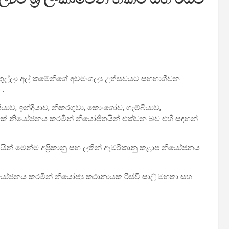
අයතුල්ලා අල් කමේනිගේ අවමංගල්‍ය උත්සවයට සහභාගීවන
 .
ුසියාව, ඉන්දියාව, නිකරගුවා, කොංගෝව, ගැම්බියාව,
යාවක් නියෝජනය කරමින් නියෝජිතයින් එක්වන බව එහි සඳහන්
් මෙන්ම අප්‍රිකානු සහ ලතින් ඇමරිකානු කළාප නියෝජනය
නියෝජනය කරමින් නියෝජ්‍ය කථානායක රිස්වි සාලි මහතා සහ