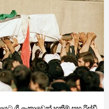
 ශ්‍රී ලංකාවෙන් හකීම් සහ රිස්වී