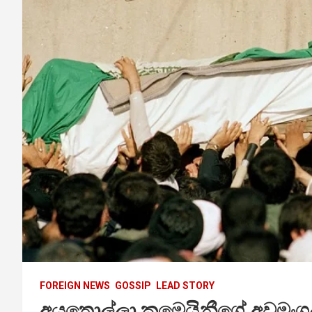
FOREIGN NEWS
GOSSIP
LEAD STORY
අයතොල්ලා කමෙයිනීගේ අවමංගල්‍යට