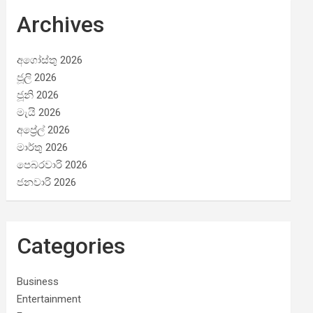
Archives
අගෝස්තු 2026
ජූලි 2026
ජූනි 2026
මැයි 2026
අප්‍රේල් 2026
මාර්තු 2026
පෙබරවාරි 2026
ජනවාරි 2026
Categories
Business
Entertainment