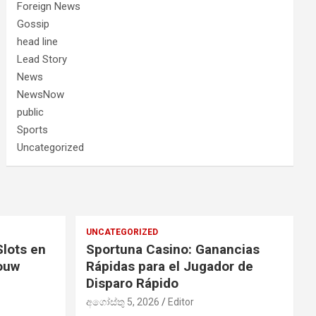
Foreign News
Gossip
head line
Lead Story
News
NewsNow
public
Sports
Uncategorized
UNCATEGORIZED
Slots en
Sportuna Casino: Ganancias
Jouw
Rápidas para el Jugador de
Disparo Rápido
අගෝස්තු 5, 2026
Editor