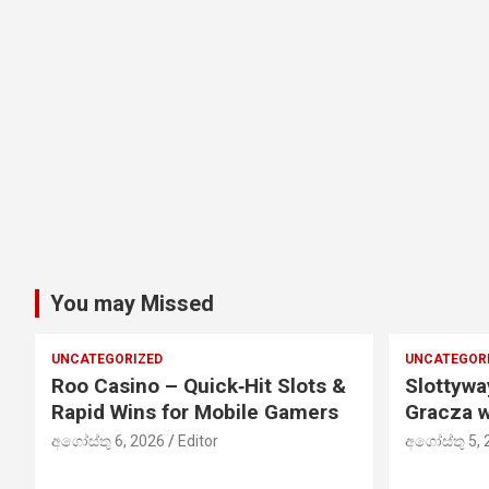
You may Missed
UNCATEGORIZED
UNCATEGOR
Roo Casino – Quick‑Hit Slots &
Slottywa
Rapid Wins for Mobile Gamers
Gracza 
අගෝස්තු 6, 2026
Editor
අගෝස්තු 5, 