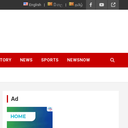
English
සිංහල
தமிழ்
STORY
NEWS
SPORTS
NEWSNOW
Ad