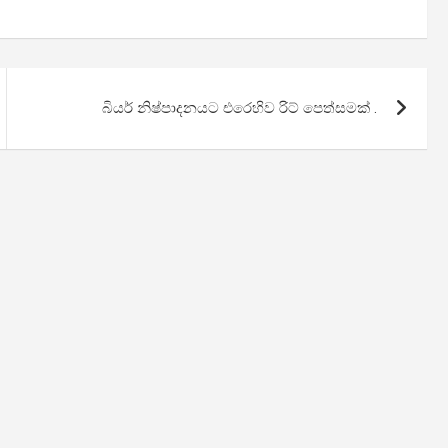
බියර් නිෂ්පාදනයට එරෙහිව රිට් පෙත්සමක් .