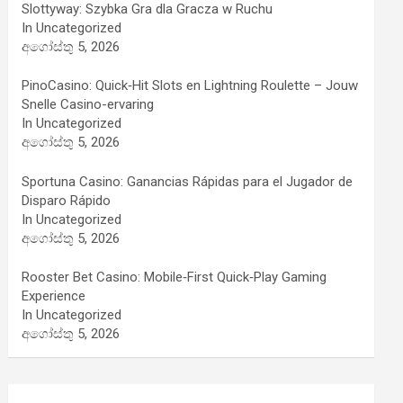
Slottyway: Szybka Gra dla Gracza w Ruchu
In Uncategorized
අගෝස්තු 5, 2026
PinoCasino: Quick‑Hit Slots en Lightning Roulette – Jouw
Snelle Casino-ervaring
In Uncategorized
අගෝස්තු 5, 2026
Sportuna Casino: Ganancias Rápidas para el Jugador de
Disparo Rápido
In Uncategorized
අගෝස්තු 5, 2026
Rooster Bet Casino: Mobile‑First Quick‑Play Gaming
Experience
In Uncategorized
අගෝස්තු 5, 2026