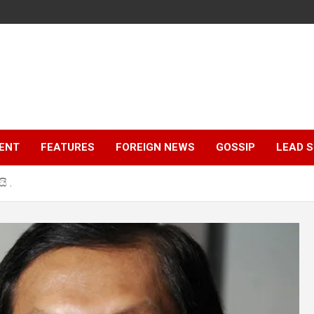
ENT
FEATURES
FOREIGN NEWS
GOSSIP
LEAD 
ි .