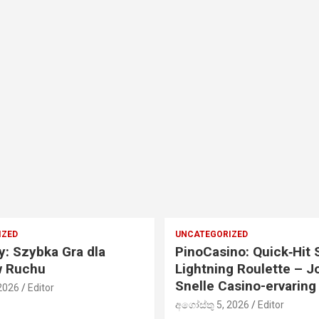
IZED
UNCATEGORIZED
y: Szybka Gra dla
PinoCasino: Quick‑Hit 
w Ruchu
Lightning Roulette – 
Snelle Casino-ervaring
2026
Editor
අගෝස්තු 5, 2026
Editor