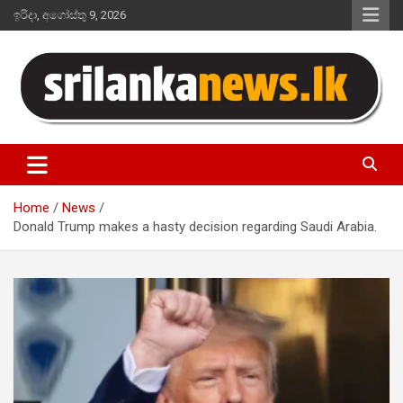
Skip
ඉරිදා, අගෝස්තු 9, 2026
to
content
Sri Lanka News
Home
News
Donald Trump makes a hasty decision regarding Saudi Arabia.