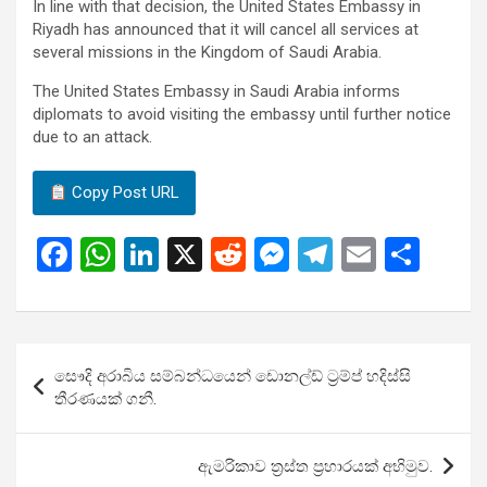
In line with that decision, the United States Embassy in
Riyadh has announced that it will cancel all services at
several missions in the Kingdom of Saudi Arabia.
The United States Embassy in Saudi Arabia informs
diplomats to avoid visiting the embassy until further notice
due to an attack.
Copy Post URL
F
W
Li
X
R
M
T
E
S
a
h
n
e
es
el
m
h
ce
at
ke
d
se
e
ail
ar
b
s
dI
di
n
gr
e
ලිපි
සෞදි අරාබිය සම්බන්ධයෙන් ඩොනල්ඩ් ට්‍රම්ප් හදිස්සි
o
A
n
t
g
a
යාත්‍රණය
තීරණයක් ගනී.
o
p
er
m
k
p
ඇමරිකාව ත්‍රස්ත ප්‍රහාරයක් අභිමුව.