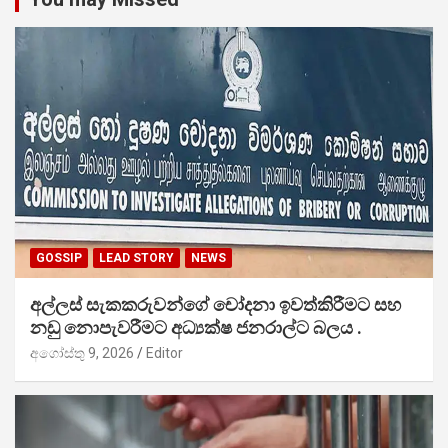
GOSSIP
LEAD STORY
NEWS
අල්ලස් සැකකරුවන්ගේ චෝදනා ඉවත්කිරීමට සහ
නඩු නොපැවරීමට අධ්‍යක්ෂ ජනරාල්ට බලය .
අගෝස්තු 9, 2026
Editor