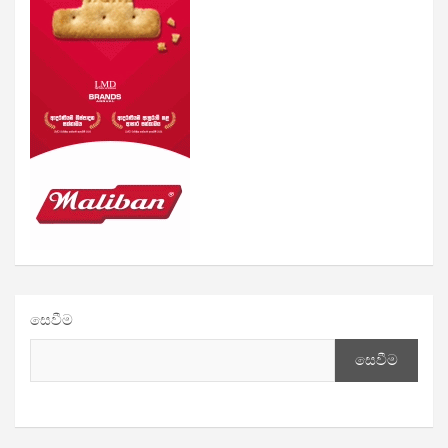
සෙවීම
සෙවීම