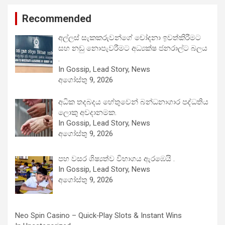
Recommended
අල්ලස් සැකකරුවන්ගේ චෝදනා ඉවත්කිරීමට
සහ නඩු නොපැවරීමට අධ්‍යක්ෂ ජනරාල්ට බලය
.
In Gossip, Lead Story, News
අගෝස්තු 9, 2026
අධික තදබදය හේතුවෙන් බන්ධනාගාර පද්ධතිය
ලොකු අවදානමක.
In Gossip, Lead Story, News
අගෝස්තු 9, 2026
පහ වසර ශිෂ්‍යත්ව විභාගය ඇරඹෙයි .
In Gossip, Lead Story, News
අගෝස්තු 9, 2026
Neo Spin Casino – Quick‑Play Slots & Instant Wins