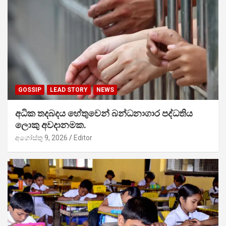
GOSSIP
LEAD STORY
NEWS
අධික තදබදය හේතුවෙන් බන්ධනාගාර පද්ධතිය
ලොකු අවදානමක.
අගෝස්තු 9, 2026
Editor