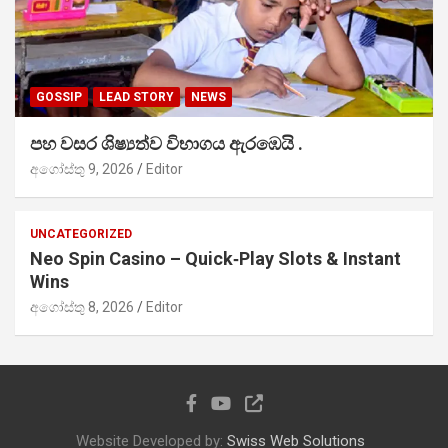
GOSSIP
LEAD STORY
NEWS
පහ වසර ශිෂ්‍යත්ව විභාගය ඇරඹෙයි .
අගෝස්තු 9, 2026
Editor
UNCATEGORIZED
Neo Spin Casino – Quick‑Play Slots & Instant
Wins
අගෝස්තු 8, 2026
Editor
Website Developed by:
Swiss Web Solutions