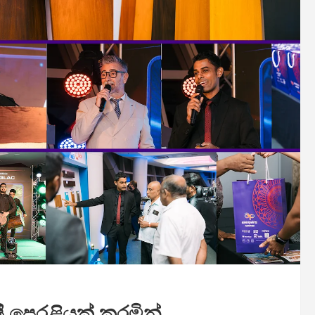
ී පෙරළියක් කරමින්