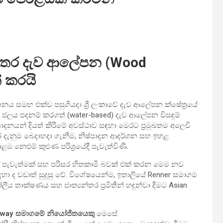
න්තර දැව ආලේපන
(
Wood
් කරයි
නය සමඟ එක්ව පසුගියදා ශ්‍රී ලංකාවේ දැව ආලේපන ක්ෂේත්‍රයේ
ම ජලය පදනම් කරගත් (water-based) දැව ආලේපන විසඳුම්
නයන් දියත් කිරීමේ අවස්ථාව සඳහා මෙරට ප්‍රමුඛතම අලෙවි
අතර දැනුම බෙදාහදා ගැනීම, නිෂ්පාදන ආදර්ශන සහ ඉහළ
ෙළුම් කුළුණ පරිශ්‍රයේදී පැවැත්විණි.
ල් පැවැත්මක් සහ පරිසර හිතකාමී බවක් එක් කරන මෙම නව
ා ද වඩාත් සුදුසු වේ. විශේෂයෙන්ම, ඉතාලියේ Renner සමාගම
ය තාක්ෂණය සහ ජාත්‍යන්තර ප්‍රමිතීන් හඳුන්වා දීමට Asian
eway
සමාගමේ නියෝජිතයෙකු
මෙසේ