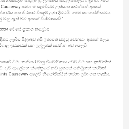
ී නිෂ්පාදන පෙළක් ශ්‍රී ලාංකේය වෙළඳපොළට හඳුන්වා දීමට
ints Causeway සමාගම සැමවිටම උත්සාහ කරන්නේ අපගේ
ක්ෂණය සහ තිරසාර විසඳුම් ලබා දීමටයි. මෙම සහයෝගීතාවය
ු වනු ඇති බව අපගේ විශ්වාසයයි.”
මහතා
මෙසේ ප්‍රකාශ කළේය:
දීමට ලැබීම පිළිබඳව අපි ඉතාමත් සතුටු වෙනවා. අපගේ ජලය
ුළ විශාල ඉඩකඩක් සහ ඉල්ලුමක් පවතින බව අලෙවි
තකාමී වීම, හානිකර වායු විමෝචනය අවම වීම සහ ඉක්මනින්
වේ. දැව ආලේපන ක්ෂේත්‍රයේ නව යුගයක් සනිටුහන් කරමින්
an Paints Causeway අලෙවි නියෝජිතයින් හරහා ලබා ගත හැකිය.