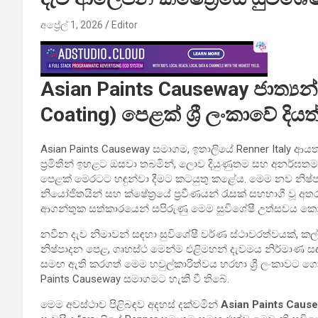
අප්‍රේල් 1, 2026
Editor
Asian Paints Causeway
ජාත්‍ය
Coating)
පෙළක් ශ්‍රී ලංකාවේ දියත
Asian Paints Causeway සමාගම, ඉතාලියේ Renner Italy ආයත
ප්‍රමිතීන් ඉහළට ඔසවා තබමින්, ලොව දියුණුතම සහ අනර්ඝත
පෙළක් මෙරටට හඳුන්වා දීමට කටයුතු කළේය. මෙම නව නිෂ්පාද
නියෝජිතයින් සහ ක්ෂේත්‍රයේ ප්‍රවීණයන් රැසක් සහභාගී වූ 
ආගන්තුක සත්කාරයෙන් සපිරුණු මෙම සුවිශේෂී උත්සවය කොළඹ න
නවීන දැව නිමාවන් සඳහා සුවිශේෂී වර්ණ ස්ථාවරත්වයක්, ක
නිෂ්පාදන පෙළ, ගෘහස්ථ මෙන්ම එළිමහන් දැවමය නිර්මාණ සඳහ
සමඟ ඇති කරගත් මෙම හවුල්කාරිත්වය හරහා ශ්‍රී ලංකාවට ගෝලී
Paints Causeway සමාගමට හැකි වී තිබේ.
මෙම අවස්ථාව පිළිබඳව අදහස් දක්වමින්
Asian Paints Caus