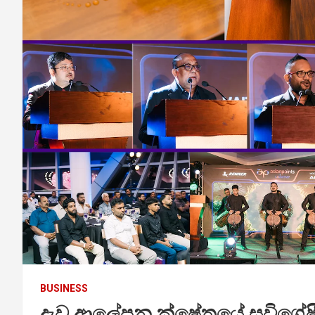
BUSINESS
දැව ආලේපන ක්ෂේත්‍රයේ සුවිශේෂ