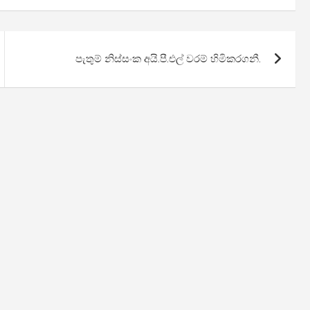
පැතුම් නිස්සංක අයි.පී.එල් වරම් හිමිකරගනී.