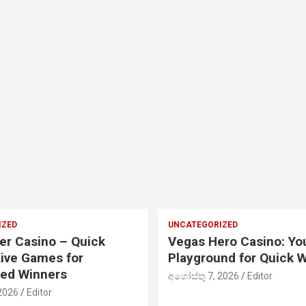
IZED
UNCATEGORIZED
r Casino – Quick
Vegas Hero Casino: Yo
Live Games for
Playground for Quick 
ced Winners
අගෝස්තු 7, 2026
Editor
2026
Editor