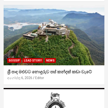
GOSSIP
LEAD STORY
NEWS
ශ්‍රී පාද මළුවට නොදුරුව පස් කන්දක් කඩා වැටේ
අගෝස්තු 6, 2026
Editor