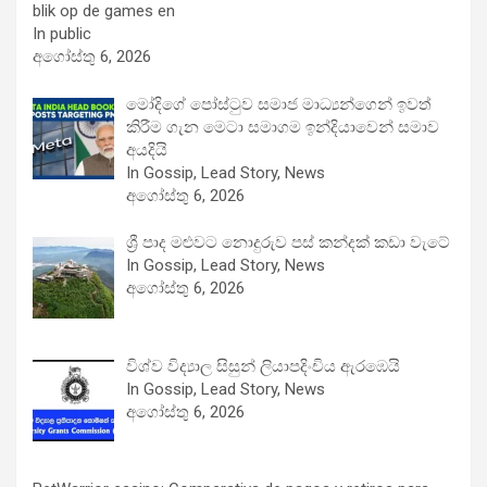
blik op de games en
In public
අගෝස්තු 6, 2026
මෝදිගේ පෝස්ටුව සමාජ මාධ්‍යන්ගෙන් ඉවත්
කිරීම ගැන මෙටා සමාගම ඉන්දියාවෙන් සමාව
අයදියි
In Gossip, Lead Story, News
අගෝස්තු 6, 2026
ශ්‍රී පාද මළුවට නොදුරුව පස් කන්දක් කඩා වැටේ
In Gossip, Lead Story, News
අගෝස්තු 6, 2026
විශ්ව විද්‍යාල සිසුන් ලියාපදිංචිය ඇරඹෙයි
In Gossip, Lead Story, News
අගෝස්තු 6, 2026