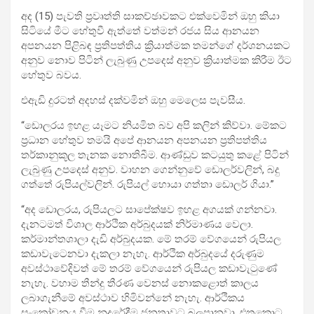
අද (15) පැවති ප්‍රවෘත්ති සාකච්ඡාවකට එක්වෙමින් ඔහු කියා
සිටියේ මීට හේතුවී ඇත්තේ වත්මන් රජය සිය ආනයන
අපනයන පිළිබඳ ප්‍රතිපත්තිය ක්‍රියාත්මක තමන්ගේ දර්ශනයකට
අනුව නොව පිටින් ලැබුණු උපදෙස් අනුව ක්‍රියාත්මක කිරීම ඊට
හේතුව බවය.
එඇඩි දුරටත් අදහස් දක්වමින් ඔහු මෙලෙස පැවසීය.
“ඩොලරය ඉහළ යෑමට නියමිත බව අපි කලින් කිව්වා. මේකට
ප්‍රධාන හේතුව තමයි අපේ ආනයන අපනයන ප්‍රතිපත්තිය
තර්කානුකූල තැනක නොතිබීම. ආණ්ඩුව කටයුතු කළේ පිටින්
ලැබුණු උපදෙස් අනුව. වාහන ගෙන්නුවේ ඩොලර්වලින්, බදු
ගත්තේ රුපියල්වලින්. රුපියල් හොයා ගත්තා ඩොලර් ගියා.”
“අද ඩොලරය, රුපියලට සාපේක්ෂව ඉහළ අගයක් ගන්නවා.
දැනටමත් විශාල ආර්ථික අර්බුදයක් නිර්මාණය වෙලා.
කර්මාන්තශාලා දැඩි අර්බුදයක. මේ තරම් වේගයෙන් රුපියල
කඩාවැටෙනවා දැකලා නැහැ. ආර්ථික අර්බුදයේ දරුණුම
අවස්ථාවේදිවත් මේ තරම් වේගයෙන් රුපියල කඩාවැටුණේ
නැහැ. වහාම තීන්දු තීරණ වෙනස් නොකළොත් කාලය
ලබාගැනීමේ අවස්ථාව හිමිවන්නේ නැහැ. ආර්ථිකය
සංකෝචනය වීම නුදුරේදීම ජනතාවට බලපානවා. එතකොට