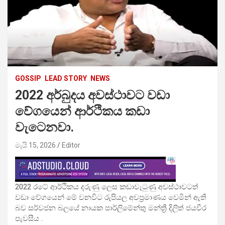
GOSSIP
LEAD STORY
NEWS
2022 අර්බුදය අවස්ථාවට වඩා
වේගයෙන් ආර්ථිකය කඩා
වැටෙනවා.
මැයි 15, 2026
Editor
2022 රටේ ආර්ථිකය දරුණු ලෙස කඩාවැටුණු අවස්ථාවටත්
වඩා වේගයෙන් මේ වනවිට රුපියල අවප්‍රමාණය වෙමින් ඇති
බව සර්වජන බලයේ නායක පාර්ලිමේන්තු මන්ත්‍රී දිලිත් ජයවීර
පැවසීය .