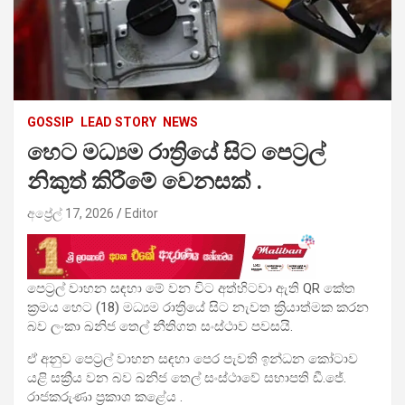
GOSSIP
LEAD STORY
NEWS
හෙට මධ්‍යම රාත්‍රියේ සිට පෙට්‍රල්
නිකුත් කිරීමේ වෙනසක් .
අප්‍රේල් 17, 2026
Editor
පෙට්‍රල් වාහන සඳහා මේ වන විට අත්හිටවා ඇති QR කේත
ක්‍රමය හෙට (18) මධ්‍යම රාත්‍රියේ සිට නැවත ක්‍රියාත්මක කරන
බව ලංකා ඛනිජ තෙල් නීතිගත සංස්ථාව පවසයි.
ඒ අනුව පෙට්‍රල් වාහන සඳහා පෙර පැවති ඉන්ධන කෝටාව
යළි සක්‍රීය වන බව ඛනිජ තෙල් සංස්ථාවේ සභාපති ඩී.ජේ.
රාජකරුණා ප්‍රකාශ කළේය .