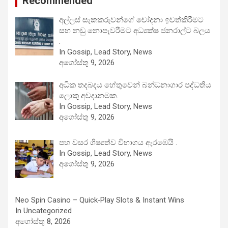
Recommended
අල්ලස් සැකකරුවන්ගේ චෝදනා ඉවත්කිරීමට
සහ නඩු නොපැවරීමට අධ්‍යක්ෂ ජනරාල්ට බලය
.
In Gossip, Lead Story, News
අගෝස්තු 9, 2026
අධික තදබදය හේතුවෙන් බන්ධනාගාර පද්ධතිය
ලොකු අවදානමක.
In Gossip, Lead Story, News
අගෝස්තු 9, 2026
පහ වසර ශිෂ්‍යත්ව විභාගය ඇරඹෙයි .
In Gossip, Lead Story, News
අගෝස්තු 9, 2026
Neo Spin Casino – Quick‑Play Slots & Instant Wins
In Uncategorized
අගෝස්තු 8, 2026