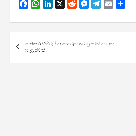
F
W
Li
X
R
M
T
E
S
a
h
n
e
es
el
m
h
ce
at
ke
d
se
e
ail
ar
b
s
dI
di
n
gr
e
ලිපි
o
A
n
t
g
a
ජාතික රණවිරු දින සැමරුම වෙනුවෙන් වාහන
යාත්‍රණය
o
p
er
m
සැළැස්මක් .
k
p