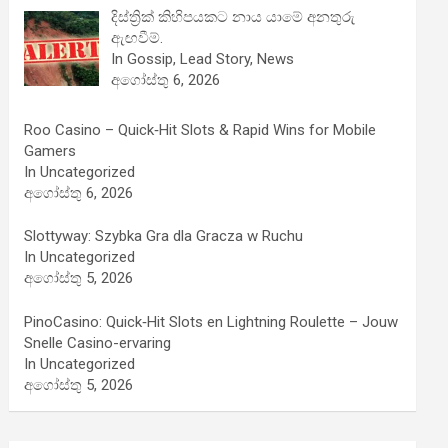
දිස්ත්‍රික් කිහිපයකට නාය යාමේ අනතුරු
ඇඟවීම්.
In Gossip, Lead Story, News
අගෝස්තු 6, 2026
Roo Casino – Quick‑Hit Slots & Rapid Wins for Mobile
Gamers
In Uncategorized
අගෝස්තු 6, 2026
Slottyway: Szybka Gra dla Gracza w Ruchu
In Uncategorized
අගෝස්තු 5, 2026
PinoCasino: Quick‑Hit Slots en Lightning Roulette – Jouw
Snelle Casino-ervaring
In Uncategorized
අගෝස්තු 5, 2026