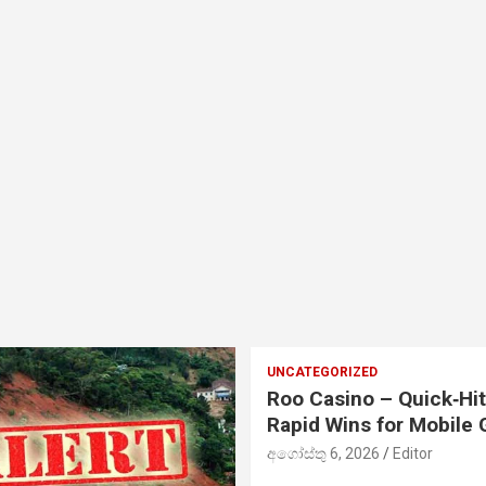
UNCATEGORIZED
Roo Casino – Quick‑Hit
Rapid Wins for Mobile
අගෝස්තු 6, 2026
Editor