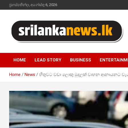
Skip
බ්‍රහස්පතින්දා, අගෝස්තු 6, 2026
to
content
Sri Lanka News
HOME
LEAD STORY
BUSINESS
ENTERTAINM
Home
News
හිතුවට වඩා ලොකු මුදලක් වාහන ආනායනට වැ