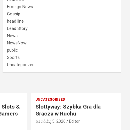
Foreign News
Gossip
head line
Lead Story
News
NewsNow
public
Sports
Uncategorized
UNCATEGORIZED
 Slots &
Slottyway: Szybka Gra dla
 Gamers
Gracza w Ruchu
අගෝස්තු 5, 2026
Editor