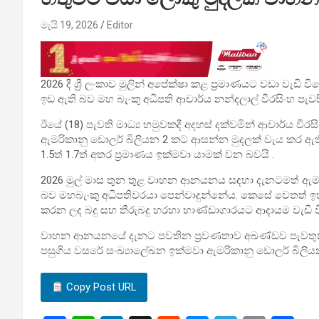
මැයි 19, 2026
Editor
2026 දී ශ්‍රී ලංකාව මුලින් අපේක්ෂා කළ ප්‍රමාණයට වඩා වැඩ
ඉඩ ඇති බව මහ බැංකු අධිපති ආචාර්ය නන්දලාල් වීරසිංහ පැවස
ඊයේ (18) පැවති මාධ්‍ය හමුවකදී අදහස් දක්වමින් ආචාර්ය ව
ඇමරිකානු ඩොලර් බිලියන 2 කට ආසන්න මුදලක් වැය කර ඇ
1.5ත් 1.7ත් අතර ප්‍රමාණය ඉක්මවා යාමක් වන බවයි .
2026 මුල් මාස තුන තුළ වාහන ආනයනය සඳහා දැනටමත් ඇම
බව මහබැංකු අධිපතිවරයා පෙන්වාදුන්නේය. කෙසේ වෙතත
කරන ලද බදු සහ තීරුබදු හරහා භාණ්ඩාගාරයට ආදායම වැඩි 
වාහන ආනයනයේ දැනට පවතින ප්‍රවණතාව අඛණ්ඩව පැවතු
පසුගිය වසරේ සංඛ්‍යාලේඛන ඉක්මවා ඇමරිකානු ඩොලර් බිලි
Copy Post URL