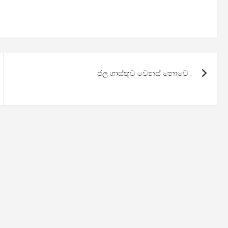
ජල ගාස්තුව වෙනස් නොවේ .