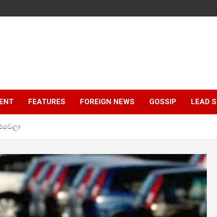
ENT
FEATURES
FOREIGN NEWS
GOSSIP
LEAD 
යවෙලා