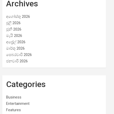
Archives
අගෝස්තු 2026
ජූලි 2026
ජූනි 2026
මැයි 2026
අප්‍රේල් 2026
මාර්තු 2026
පෙබරවාරි 2026
ජනවාරි 2026
Categories
Business
Entertainment
Features