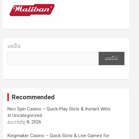
සෙවීම
සෙවීම
Recommended
Neo Spin Casino – Quick‑Play Slots & Instant Wins
In Uncategorized
අගෝස්තු 8, 2026
Kingmaker Casino – Quick Slots & Live Games for