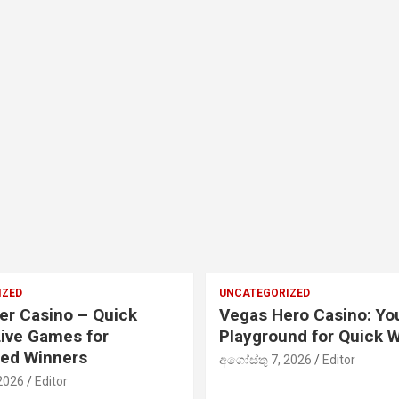
IZED
UNCATEGORIZED
r Casino – Quick
Vegas Hero Casino: Yo
Live Games for
Playground for Quick 
ced Winners
අගෝස්තු 7, 2026
Editor
2026
Editor