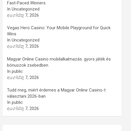
Fast‑Paced Winners
In Uncategorized
අගෝස්තු 7, 2026
Vegas Hero Casino: Your Mobile Playground for Quick
Wins
In Uncategorized
අගෝස්තු 7, 2026
Magyar Online Casino mobilalkalmazás: gyors játék és
bónuszok zsebedben
In public
අගෝස්තු 7, 2026
Tudd meg, miért érdemes a Magyar Online Casino-t
választani 2026-ban
In public
අගෝස්තු 7, 2026