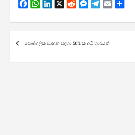
F
W
Li
X
R
M
T
E
S
a
h
n
e
es
el
m
h
ce
at
ke
d
se
e
ail
ar
b
s
dI
di
n
gr
e
ලිපි
o
A
n
t
g
a
පෞද්ගලික වාහන සඳහා 50% ක අධි භාරයක්
යාත්‍රණය
o
p
er
m
k
p