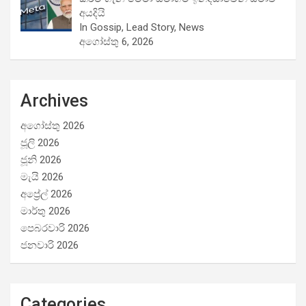
අයදියි
In Gossip, Lead Story, News
අගෝස්තු 6, 2026
Archives
අගෝස්තු 2026
ජූලි 2026
ජූනි 2026
මැයි 2026
අප්‍රේල් 2026
මාර්තු 2026
පෙබරවාරි 2026
ජනවාරි 2026
Categories