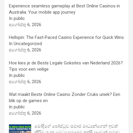
Experience seamless gameplay at Best Online Casinos in
Australia: Your mobile app journey
In public
අගෝස්තු 6, 2026
Hellspin: The Fast‑Paced Casino Experience for Quick Wins
In Uncategorized
අගෝස්තු 6, 2026
Hoe kies je de Beste Legale Goksites van Nederland 2026?
Tips voor een veilige
In public
අගෝස්තු 6, 2026
Wat maakt Beste Online Casino Zonder Cruks uniek? Een
blik op de games en
In public
අගෝස්තු 6, 2026
මෝදිගේ පෝස්ටුව සමාජ මාධ්‍යන්ගෙන් ඉවත්
කිරීම ගැන මෙටා සමාගම ඉන්දියාවෙන් සමාව