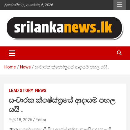
Skip
බ්‍රහස්පතින්දා, අගෝස්තු 6, 2026
to
content
Sri Lanka News
Home
News
සංචාරක ක්ෂේස්ත්‍රයේ ආදායම පහල යයි .
LEAD STORY
NEWS
සංචාරක ක්ෂේස්ත්‍රයේ ආදායම පහල
යයි .
මැයි 18, 2026
Editor
2026 වසරේ ජනවාරි සිට අප්‍රේල් දක්වා කාලසීමාව තුළ ශ්‍රී