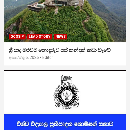
GOSSIP
LEAD STORY
NEWS
ශ්‍රී පාද මළුවට නොදුරුව පස් කන්දක් කඩා වැටේ
අගෝස්තු 6, 2026
Editor