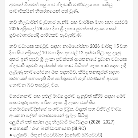
අවසන් වීමෙන් පසු නව නිලධාරී මණ්ඩලය සහ කමිටු
සාමාජිකයින් නිතරගයෙන් පත් වුණි.
නව නිලධාරින් වැඩභාර ගැනිම සහ වාර්ෂික මහා සභා රැස්වීම
2026 අප්‍රියෙල් 28 වන දින ශ්‍රී ලංකා පුවත්පත් ආයතනයේ
ශ්‍රවණාගාරයේදී සාර්ථකව පැවැත්වුණි.
නව විධායක කමිටුව සඳහා නාමයෝජනා 2026 මාර්තු 15 වන
දින සිට අප්‍රියෙල් 10 වන දින දහවල් 12 දක්වා පිළිගනු ලැබූ
අතර, ඉන් පසුව ශ්‍රී ලංකා පුවත්පත් ආයතනයේ ප්‍රධාන විධායක
නිලධාරී කුමාර් ලෝපේස් මහතාට විධිමත් ලෙස භාර දෙන ලදී.
ලැබුණු නාමයෝජනා මත පදනම්ව, කිසිදු තනතුරක් සඳහා
තරඟයක් නොමැති වීම හේතුවෙන් මැතිවරණයක් අවශ්‍ය
නොවන බව තහවුරු විය.
මහජනතාව සහ පුළුල් මාධ්‍ය ප්‍රජාව දැනුවත් කිරීම සඳහා මෙම
තොරතුරු බෙදා හරින ලෙස ශ්‍රී ලංකා වෘත්තීය
ජනමාධ්‍යවේදීන්ගේ සංගමය මුද්‍රිත, විද්‍යුත් සහ ඩිජිටල් මාධ්‍ය
ආයතන වලින් ගෞරවයෙන් ඉල්ලා සිටීමු.
අලුතින් පත් කරන ලද නිලධාරී මණ්ඩලය (2026–2027)
● සභාපති : රංග බණ්ඩාරනායක (SLRC)
● ලේකම් : මිතුන් ජයවර්ධන (සන්ඩේ ඔබ්සර්වර්)