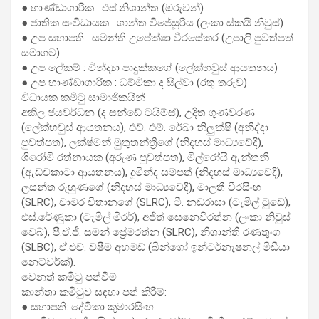
● භාණ්ඩාගාරික : එස්.නිශාන්ත (ඔරුවන්)
● ජාතික සංවිධායක : ශාන්ත විජේසූරිය (ලංකා ස්කයි නිවුස්)
● උප සභාපති : සමන්ති උපේක්ෂා වීරසේකර (උපාලි පුවත්පත්
සමාගම)
● උප ලේකම් : වින්ද්‍යා පාදුක්කගේ (ලේක්හවුස් ආයතනය)
● උප භාණ්ඩාගාරික : ධම්මිකා ද සිල්වා (රතු තරුව)
විධායක කමිටු සාමාජිකයින්
අකිල ජයවර්ධන (ද සන්ඩේ ටයිම්ස්), උදිත ගුණවරණ
(ලේක්හවුස් ආයතනය), එච්. එම්. රේඛා නිලුක්ෂි (අනිද්දා
පුවත්පත), ලක්ෂ්මන් මුතුතන්ත්‍රිගේ (නිදහස් මාධ්‍යවේදි),
ශිරෝමි රත්නායක (අරුණ පුවත්පත), මිල්රෝයි ඇන්තනි
(ඇඩ්වකාටා ආයතනය), දුමින්ද සම්පත් (නිදහස් මාධ්‍යවේදි),
ලසන්ත රුහුණගේ (නිදහස් මාධ්‍යවේදි), මාලතී වීරසිංහ
(SLRC), චාමර විතානගේ (SLRC), ටී. නඩරාසා (ටැමිල් ටුඩේ),
එස්.රේණුකා (ටැමිල් මිරර්), අජිත් සෙනෙවිරත්න (ලංකා නිවුස්
වෙබ්), පී.ඒ.ජී. සමන් ප්‍රේමරත්න (SLRC), නිශාන්ති රණතුංග
(SLBC), ඒ.එච්. වෂීම් අහමඩ් (බින්ගෝ ඉන්ටර්නැෂනල් මිඩීයා
නෙට්වර්ක්).
වෙනත් කමිටු පත්වීම්
කාන්තා කමිටුව සඳහා පත් කිරීම්:
● සභාපති: දේවිකා කුමාරසිංහ