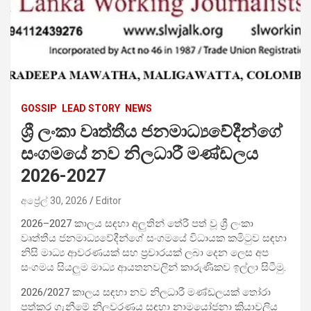
GOSSIP
LEAD STORY
NEWS
ශ්‍රී ලංකා වෘත්තීය ජනමාධ්‍යවේදීන්ගේ
සංගමයේ නව නිලධාරී මණ්ඩලය
2026-2027
අප්‍රේල් 30, 2026
Editor
2026–2027 කාලය සඳහා අලුතින් තේරී පත් වූ ශ්‍රී ලංකා
වෘත්තීය ජනමාධ්‍යවේදීන්ගේ සංගමයේ විධායක කමිටුව සඳහා
නිසි මාධ්‍ය ආවරණයක් සහ ප්‍රචාරයක් ලබා දෙන ලෙස අප
සංගමය සියලුම මාධ්‍ය ආයතනවලින් කාරුණිකව ඉල්ලා සිටීමු.
2026/2027 කාලය සඳහා නව නිලධාරී මණ්ඩලයක් තෝරා
පත්කර ගැනීමේ නිලවරණය සඳහා නාමයෝජනා ක්‍රියාවලිය