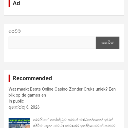
Ad
සෙවීම
සෙවීම
Recommended
Wat maakt Beste Online Casino Zonder Cruks uniek? Een
blik op de games en
In public
අගෝස්තු 6, 2026
මෝදිගේ පෝස්ටුව සමාජ මාධ්‍යන්ගෙන් ඉවත්
කිරීම ගැන මෙටා සමාගම ඉන්දියාවෙන් සමාව