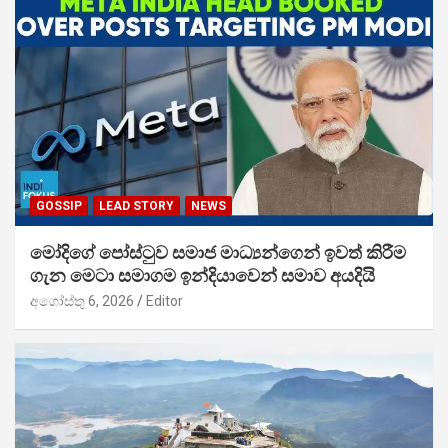
GOSSIP
LEAD STORY
NEWS
මෝදිගේ පෝස්ටුව සමාජ මාධ්‍යන්ගෙන් ඉවත් කිරීම
ගැන මෙටා සමාගම ඉන්දියාවෙන් සමාව අයදියි
අගෝස්තු 6, 2026
Editor