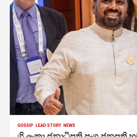
GOSSIP
LEAD STORY
NEWS
ශ්‍රි ලංකා ජනාධිපති ප්‍රංශ ජනපති හ