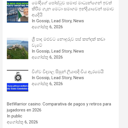
මෝදිගේ පෝස්ටුව සමාජ මාධ්‍යන්ගෙන් ඉවත්
කිරීම ගැන මෙටා සමාගම ඉන්දියාවෙන් සමාව
අයදියි
In Gossip, Lead Story, News
අගෝස්තු 6, 2026
ශ්‍රී පාද මළුවට නොදුරුව පස් කන්දක් කඩා
වැටේ
In Gossip, Lead Story, News
අගෝස්තු 6, 2026
විශ්ව විද්‍යාල සිසුන් ලියාපදිංචිය ඇරඹෙයි
In Gossip, Lead Story, News
අගෝස්තු 6, 2026
BetWarrior casino: Comparativa de pagos y retiros para
jugadores en 2026
In public
අගෝස්තු 6, 2026