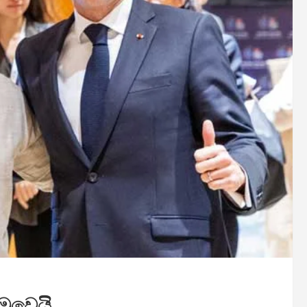
මුවෙයි .