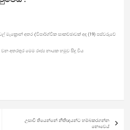
ල් මැක්‍රොන් අතර ද්විපාර්ශ්වික සාකච්ඡාවක් අද (19) පස්වරුවේ
 වන අතරතුර මෙම රාජ්‍ය නායක හමුව සිදු විය
උසාවි තියෙන්නේ නීතීඥයන්ට හම්බකරගන්න
නොවෙය්