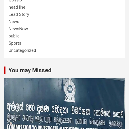
Gossip
head line
Lead Story
News
NewsNow
public
Sports
Uncategorized
You may Missed