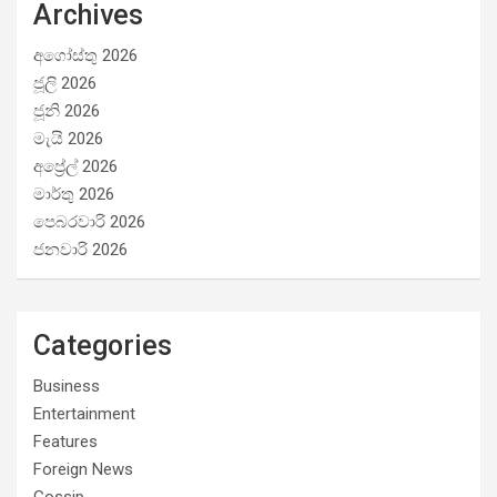
Archives
අගෝස්තු 2026
ජූලි 2026
ජූනි 2026
මැයි 2026
අප්‍රේල් 2026
මාර්තු 2026
පෙබරවාරි 2026
ජනවාරි 2026
Categories
Business
Entertainment
Features
Foreign News