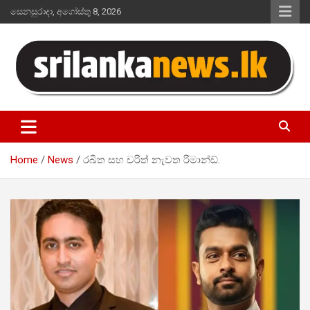
Skip
සෙනසුරාදා, අගෝස්තු 8, 2026
to
content
Sri Lanka News
Home
News
රඛිත සහ චරිත් නැවත රිමාන්ඩ්.