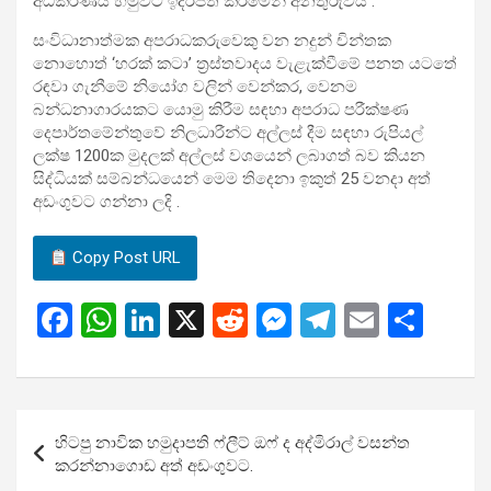
අධිකරණය හමුවට ඉදිරිපත් කිරීමෙන් අනතුරුවය .
සංවිධානාත්මක අපරාධකරුවෙකු වන නදුන් චින්තක
නොහොත් ‘හරක් කටා’ ත්‍රස්තවාදය වැළැක්වීමේ පනත යටතේ
රඳවා ගැනීමේ නියෝග වලින් වෙන්කර, වෙනම
බන්ධනාගාරයකට යොමු කිරීම සඳහා අපරාධ පරීක්ෂණ
දෙපාර්තමේන්තුවේ නිලධාරීන්ට අල්ලස් දීම සඳහා රුපියල්
ලක්ෂ 1200ක මුදලක් අල්ලස් වශයෙන් ලබාගත් බව කියන
සිද්ධියක් සම්බන්ධයෙන් මෙම තිදෙනා ඉකුත් 25 වනදා අත්
අඩංගුවට ගන්නා ලදි .
Copy Post URL
F
W
Li
X
R
M
T
E
S
a
h
n
e
es
el
m
h
ce
at
ke
d
se
e
ail
ar
b
s
dI
di
n
gr
e
ලිපි
හිටපු නාවික හමුදාපති ෆ්ලීට් ඔෆ් ද අද්මිරාල් වසන්ත
o
A
n
t
g
a
යාත්‍රණය
කරන්නාගොඩ අත් අඩංගුවට.