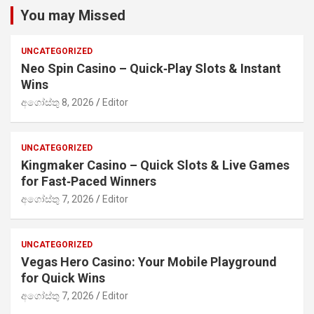
You may Missed
UNCATEGORIZED
Neo Spin Casino – Quick‑Play Slots & Instant
Wins
අගෝස්තු 8, 2026
Editor
UNCATEGORIZED
Kingmaker Casino – Quick Slots & Live Games
for Fast‑Paced Winners
අගෝස්තු 7, 2026
Editor
UNCATEGORIZED
Vegas Hero Casino: Your Mobile Playground
for Quick Wins
අගෝස්තු 7, 2026
Editor