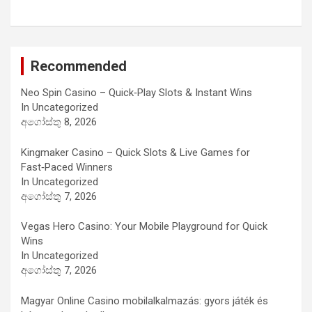
Recommended
Neo Spin Casino – Quick‑Play Slots & Instant Wins
In Uncategorized
අගෝස්තු 8, 2026
Kingmaker Casino – Quick Slots & Live Games for
Fast‑Paced Winners
In Uncategorized
අගෝස්තු 7, 2026
Vegas Hero Casino: Your Mobile Playground for Quick
Wins
In Uncategorized
අගෝස්තු 7, 2026
Magyar Online Casino mobilalkalmazás: gyors játék és