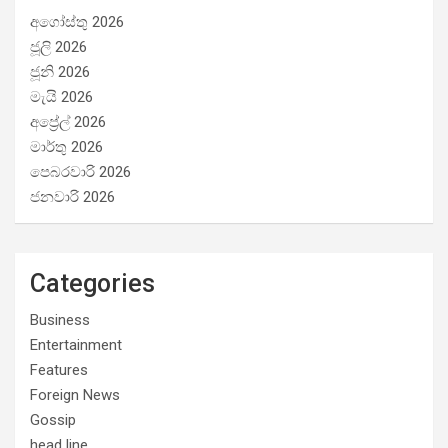
අගෝස්තු 2026
ජූලි 2026
ජූනි 2026
මැයි 2026
අප්‍රේල් 2026
මාර්තු 2026
පෙබරවාරි 2026
ජනවාරි 2026
Categories
Business
Entertainment
Features
Foreign News
Gossip
head line