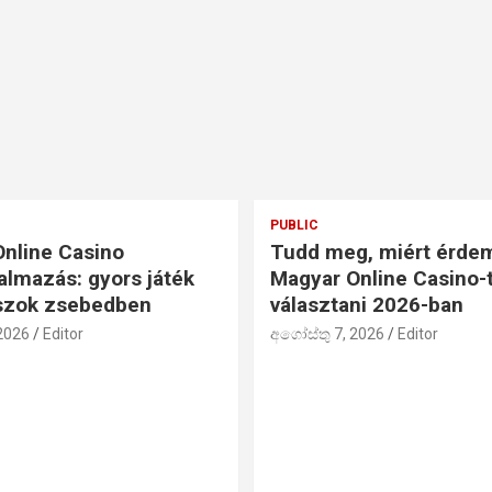
PUBLIC
nline Casino
Tudd meg, miért érde
almazás: gyors játék
Magyar Online Casino-
szok zsebedben
választani 2026-ban
2026
Editor
අගෝස්තු 7, 2026
Editor