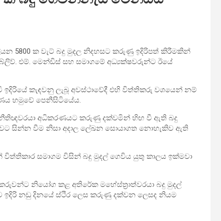
යන 5800 ක වැට් බදු මුදල නිදහසට කරුණු ඉදිරිපත් කිරීමකින්
ව්. එම්. මෙන්ඩිස් සහ සමාගමේ අධ්‍යක්ෂවරුන්ට ඊයේ
ඉදිරියේ කැඳවනු ලැබූ අවස්ථාවේදී එහි විත්තිකරු වශයෙන් නම්
රණය හමුවේ පෙනීසිටියේය.
 නීතිඥවරයා අධිකරණයට කරුණු දක්වමින් හිඟ වී ඇති බදු
ුවට සින්න වීම නිසා අදාල ලේඛන සොයාගත නොහැකිව ඇති
් විත්තිකාර සමාගම විසින් බදු මුදල් ගෙවිය යුතු කාලය ඉක්මවා
කරුවන්ට නියෝග කළ අතිරේක මහේස්ත්‍රාත්වරයා බදු මුදල්
 ඉදිරි නඩු දිනයේ ස්ථිර ලෙස කරුණු දක්වන ලෙසද නියම