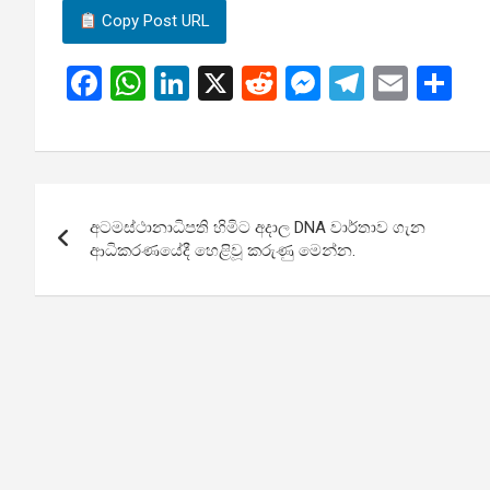
Copy Post URL
F
W
Li
X
R
M
T
E
S
a
h
n
e
es
el
m
h
ce
at
ke
d
se
e
ail
ar
b
s
dI
di
n
gr
e
ලිපි
o
A
n
t
g
a
අටමස්ථානාධිපති හිමිට අදාල DNA වාර්තාව ගැන
යාත්‍රණය
o
p
er
m
ආධිකරණයේදී හෙළිවූ කරුණු මෙන්න.
k
p