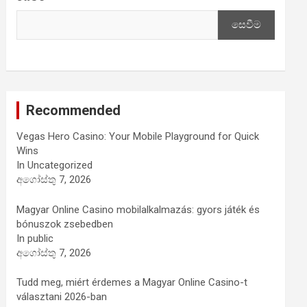
සෙවීම
Recommended
Vegas Hero Casino: Your Mobile Playground for Quick
Wins
In Uncategorized
අගෝස්තු 7, 2026
Magyar Online Casino mobilalkalmazás: gyors játék és
bónuszok zsebedben
In public
අගෝස්තු 7, 2026
Tudd meg, miért érdemes a Magyar Online Casino-t
választani 2026-ban