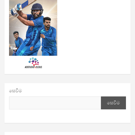
සෙවීම
සෙවීම