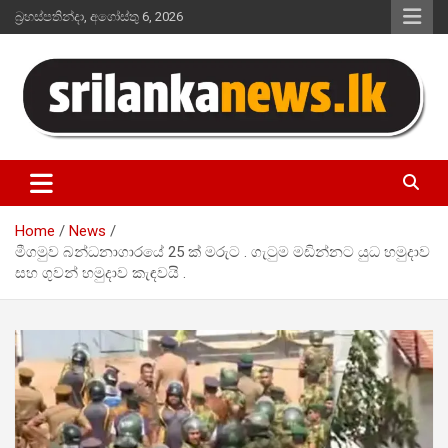
Skip
බ්‍රහස්පතින්දා, අගෝස්තු 6, 2026
to
content
Sri Lanka News
Home
News
මීගමුව බන්ධනාගාරයේ 25 ක් මරුට . ගැටුම මඩින්නට යුධ හමුදාව
සහ ගුවන් හමුදාව කැඳවයි .