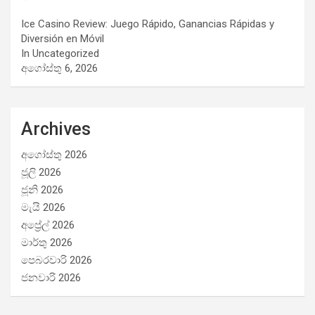
Ice Casino Review: Juego Rápido, Ganancias Rápidas y
Diversión en Móvil
In Uncategorized
අගෝස්තු 6, 2026
Archives
අගෝස්තු 2026
ජූලි 2026
ජූනි 2026
මැයි 2026
අප්‍රේල් 2026
මාර්තු 2026
පෙබරවාරි 2026
ජනවාරි 2026