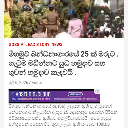
GOSSIP
LEAD STORY
NEWS
මීගමුව බන්ධනාගාරයේ 25 ක් මරුට .
ගැටුම මඩින්නට යුධ හමුදාව සහ
ගුවන් හමුදාව කැඳවයි .
ජූලි 6, 2026
Editor
මීගමුව බන්ධනාගාරයේ අද (06) උදෑසන ඇති වූ ගැටුමෙන්
බන්ධනාගාර නිලධාරීන් ඇතුළු 25 දෙනෙකුට ආසන්න පිරිසක්
ජීවිතක්ෂයට පත්ව ඇතිබව පොලීසිය පවසයි . මෙම ගැටුම
හේතුවෙන් මේවන විට තුවාල ලබා ඇති සංඛ්‍යාව 100කට