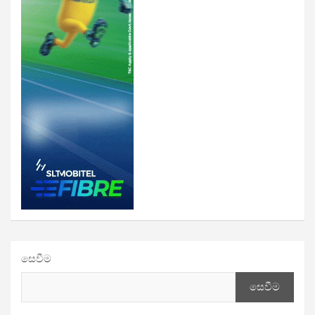
සෙවීම
සෙවීම