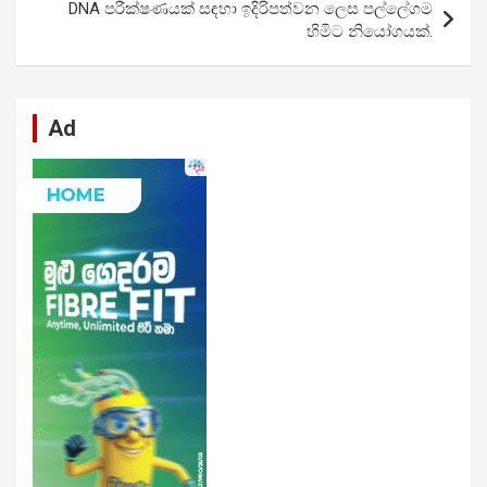
k
p
DNA පරීක්ෂණයක් සඳහා ඉදිරිපත්වන ලෙස පල්ලේගම
හිමිට නියෝගයක්.
Ad