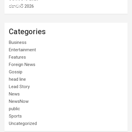
ජනවාරි 2026
Categories
Business
Entertainment
Features
Foreign News
Gossip
head line
Lead Story
News
NewsNow
public
Sports
Uncategorized