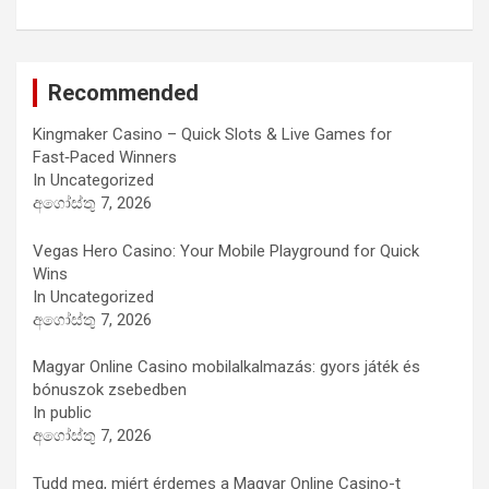
Recommended
Kingmaker Casino – Quick Slots & Live Games for
Fast‑Paced Winners
In Uncategorized
අගෝස්තු 7, 2026
Vegas Hero Casino: Your Mobile Playground for Quick
Wins
In Uncategorized
අගෝස්තු 7, 2026
Magyar Online Casino mobilalkalmazás: gyors játék és
bónuszok zsebedben
In public
අගෝස්තු 7, 2026
Tudd meg, miért érdemes a Magyar Online Casino-t