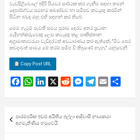
වැඩපිළිවෙලේ ඉදිරි පියවර සාර්ථක කර ගැනීම සඳහා තමන්
දෙපාර්ශ්වය සමඟම අඛණ්ඩව හා සමීපව කටයුතු කරමින්
සිටින බවද ඔහු එහි සඳහන් කර තිබේ.
මෙම ගැටුම් පැවති සමය පුරාම දෙරට අතර ප්‍රධාන
මැදිහත්කරුවෙකු ලෙස කටයුතු කළ පාකිස්තාන
අග්‍රාමාත්‍යවරයා වැඩිදුරටත් අවධාරණය කර ඇත්තේ, “මීට පෙර
කවදාවත් සාමය මේ තරම් සමීප වී තිබුණේ නැහැ” යනුවෙනි.
Copy Post URL
F
W
Li
X
R
M
T
E
S
a
h
n
e
es
el
m
h
ce
at
ke
d
se
e
ail
ar
b
s
dI
di
n
gr
e
ලිපි
පාරම්පරික ඉඩම් අයිතිය ඉල්ලා ආදිවාසී නායකයා
o
A
n
t
g
a
යාත්‍රණය
අගමැතිණිය හමුවෙයි .
o
p
er
m