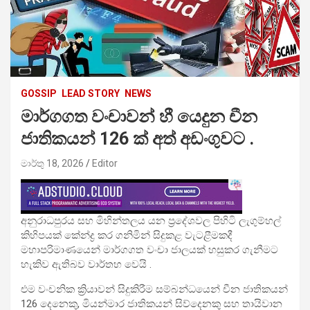
GOSSIP
LEAD STORY
NEWS
මාර්ගගත වංචාවන් හී යෙදුන චීන
ජාතිකයන් 126 ක් අත් අඩංගුවට .
මාර්තු 18, 2026
Editor
අනුරාධපුරය සහ මිහින්තලය යන ප්‍රදේශවල පිහිටි ලැගුම්හල්
කිහිපයක් කේන්ද්‍ර කර ගනිමින් සිදුකළ වැටළීමකදී
මහාපරිමාණයෙන් මාර්ගගත වංචා ජාලයක් හසුකර ගැනීමට
හැකිව ඇතිබව වාර්තහ වෙයි .
එම වංචනික ක්‍රියාවන් සිදුකිරීම සම්බන්ධයෙන් චීන ජාතිකයන්
126 දෙනෙකු, මියන්මාර ජාතිකයන් සිව්දෙනකු සහ තායිවාන