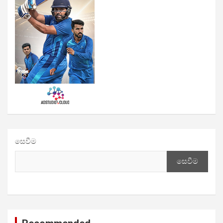
සෙවීම
සෙවීම