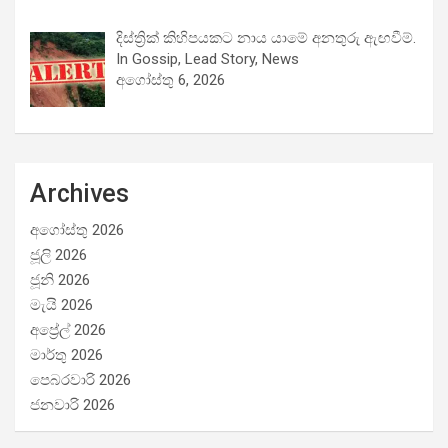
දිස්ත්‍රික් කිහිපයකට නාය යාමේ අනතුරු ඇඟවීම්.
In Gossip, Lead Story, News
අගෝස්තු 6, 2026
Archives
අගෝස්තු 2026
ජූලි 2026
ජූනි 2026
මැයි 2026
අප්‍රේල් 2026
මාර්තු 2026
පෙබරවාරි 2026
ජනවාරි 2026