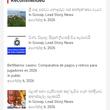
Recommended
ශ්‍රී පාද මළුවට නොදුරුව පස් කන්දක් කඩා වැටේ
In Gossip, Lead Story, News
අගෝස්තු 6, 2026
විශ්ව විද්‍යාල සිසුන් ලියාපදිංචිය ඇරඹෙයි
In Gossip, Lead Story, News
අගෝස්තු 6, 2026
BetWarrior casino: Comparativa de pagos y retiros para
jugadores en 2026
In public
අගෝස්තු 6, 2026
පළාත් සභා මැතිවරණ කල් දැමීම ගැන ඉන්දියාව
කනස්සල්ල පලකරයි .
In Gossip, Lead Story, News
අගෝස්තු 6, 2026