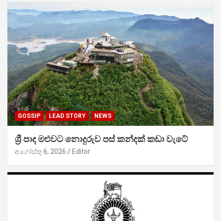
GOSSIP
LEAD STORY
NEWS
ශ්‍රී පාද මළුවට නොදුරුව පස් කන්දක් කඩා වැටේ
අගෝස්තු 6, 2026
Editor