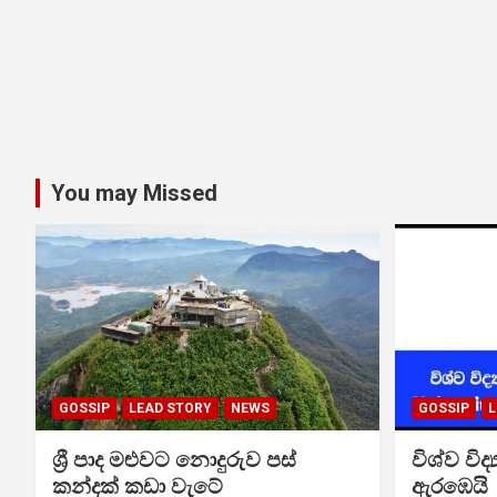
You may Missed
GOSSIP
LEAD STORY
NEWS
GOSSIP
L
ශ්‍රී පාද මළුවට නොදුරුව පස්
විශ්ව විද්
කන්දක් කඩා වැටේ
ඇරඹෙයි