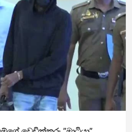
මේගේ වෙඩික්කරු ”මාටියා”