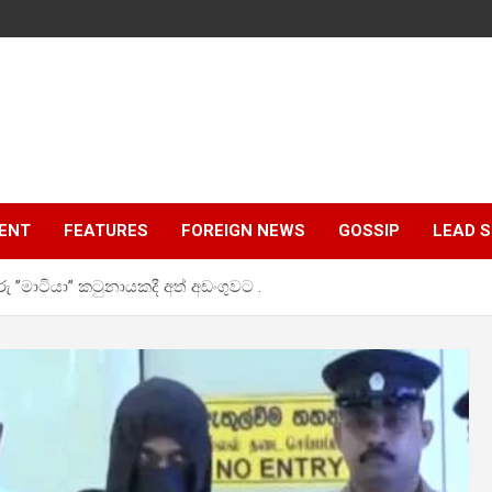
ENT
FEATURES
FOREIGN NEWS
GOSSIP
LEAD 
 ”මාටියා” කටුනායකදී අත් අඩංගුවට .