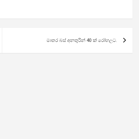
මාතර බස් අනතුරින් 40 ක් රෝහලට.