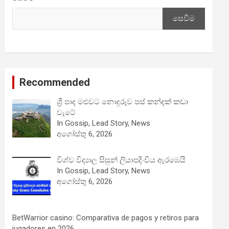
සෙවීම
Recommended
ශ්‍රී පාද මළුවට නොදුරුව පස් කන්දක් කඩා
වැටේ
In Gossip, Lead Story, News
අගෝස්තු 6, 2026
විශ්ව විද්‍යාල සිසුන් ලියාපදිංචිය ඇරඹෙයි
In Gossip, Lead Story, News
අගෝස්තු 6, 2026
BetWarrior casino: Comparativa de pagos y retiros para
jugadores en 2026