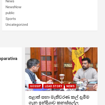
News
NewsNow
public
Sports
Uncategorized
mparativa
GOSSIP
LEAD STORY
NEWS
පළාත් සභා මැතිවරණ කල් දැමීම
ගැන ඉන්දියාව කනස්සල්ල