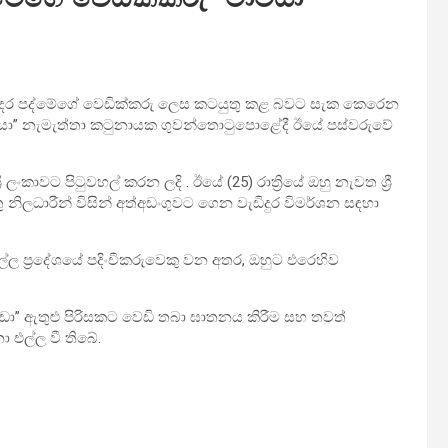
්දර පද්මේගේ වෙඩික්කරු ලෙස කටයුතු කළ බවට සැක කෙරෙන
යා” නැමැත්තා කටුනායක ගුවන්තොටුපොළේදී ඊයේ පස්වරුවේ
ී ලංකාවට පිටුවහල් කරන ලදි . ඊයේ (25) රාත්‍රියේ ඔහු නැවත ශ්‍රී
නිලධාරීන් විසින් අත්අඩංගුවට ගෙන වැඩිදුර විමර්ශන සඳහා
ල ප්‍රදේශයේ පදිංචිකරුවෙකු වන අතර, ඔහුට එරෙහිව
්ඩා” ඇතුළු පිරිසකට වෙඩි තබා ඝාතනය කිරීම සහ තවත්
 එල්ල වී තිබේ.