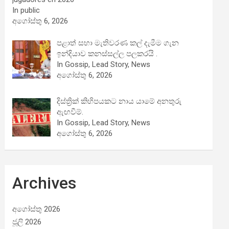
In public
අගෝස්තු 6, 2026
පළාත් සභා මැතිවරණ කල් දැමීම ගැන
ඉන්දියාව කනස්සල්ල පලකරයි .
In Gossip, Lead Story, News
අගෝස්තු 6, 2026
දිස්ත්‍රික් කිහිපයකට නාය යාමේ අනතුරු
ඇඟවීම්.
In Gossip, Lead Story, News
අගෝස්තු 6, 2026
Archives
අගෝස්තු 2026
ජූලි 2026