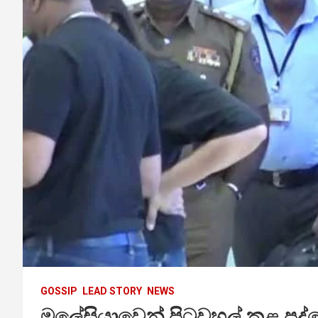
GOSSIP
LEAD STORY
NEWS
මලේසියාවෙන් පිටුවහල් කළ පද්