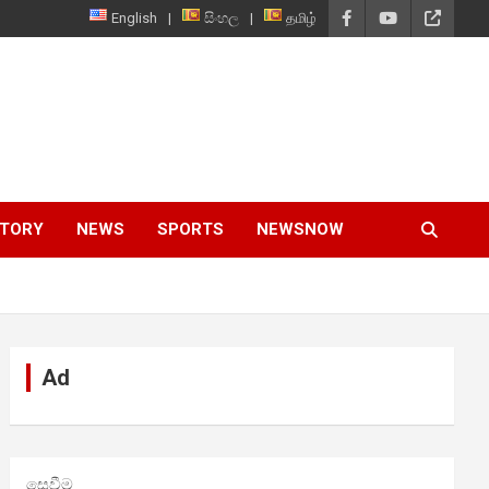
English
සිංහල
தமிழ்
STORY
NEWS
SPORTS
NEWSNOW
Ad
සෙවීම