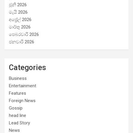
ජූනි 2026
මැයි 2026
අප්‍රේල් 2026
මාර්තු 2026
පෙබරවාරි 2026
ජනවාරි 2026
Categories
Business
Entertainment
Features
Foreign News
Gossip
head line
Lead Story
News