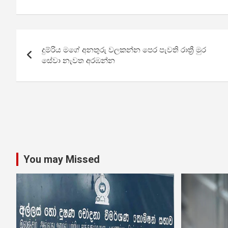
ce
at
ke
d
se
e
ail
ar
b
s
dI
di
n
gr
e
ලිපි
o
A
n
t
g
a
දුම්රිය මගේ අනතුරු වලකන්න පෙර පැවති රාත්‍රී මුර
යාත්‍රණය
o
p
er
m
සේවා නැවත අරඹන්න
k
p
You may Missed