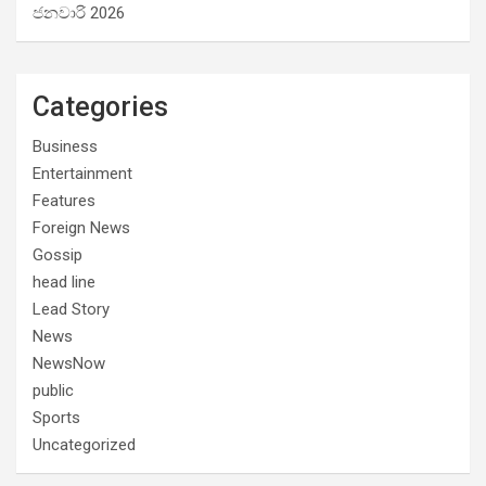
ජනවාරි 2026
Categories
Business
Entertainment
Features
Foreign News
Gossip
head line
Lead Story
News
NewsNow
public
Sports
Uncategorized