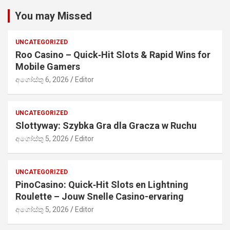
You may Missed
UNCATEGORIZED
Roo Casino – Quick‑Hit Slots & Rapid Wins for
Mobile Gamers
අගෝස්තු 6, 2026
Editor
UNCATEGORIZED
Slottyway: Szybka Gra dla Gracza w Ruchu
අගෝස්තු 5, 2026
Editor
UNCATEGORIZED
PinoCasino: Quick‑Hit Slots en Lightning
Roulette – Jouw Snelle Casino-ervaring
අගෝස්තු 5, 2026
Editor