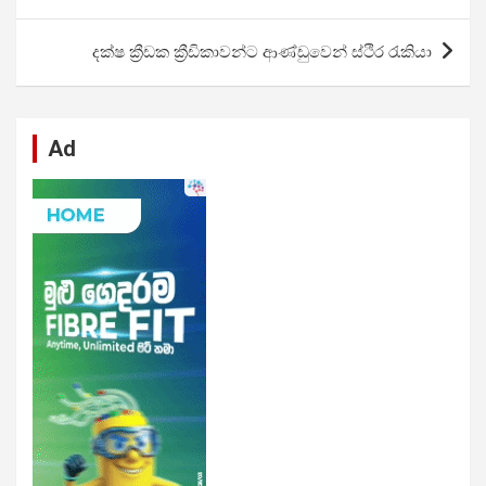
o
A
n
t
g
a
යාත්‍රණය
o
p
er
m
දක්ෂ ක්‍රීඩක ක්‍රීඩිකාවන්ට ආණ්ඩුවෙන් ස්ථිර රැකියා
k
p
Ad