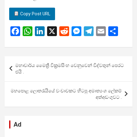
Copy Post URL
F
W
Li
X
R
M
T
E
S
a
h
n
e
es
el
m
h
ce
at
ke
d
se
e
ail
ar
b
s
dI
di
n
gr
e
ලිපි
මහාචාර්ය මෛත්‍රී වික්‍රමසිංහ වෙනුවෙන් විද්වතුන් පෙරට
o
A
n
t
g
a
යාත්‍රණය
එයි .
o
p
er
m
k
p
මහපොළ ලොතරැයියේ වංචාවකට හිටපු අමාත්‍යංශ ලේකම්
අත්අඩංගුවට .
Ad