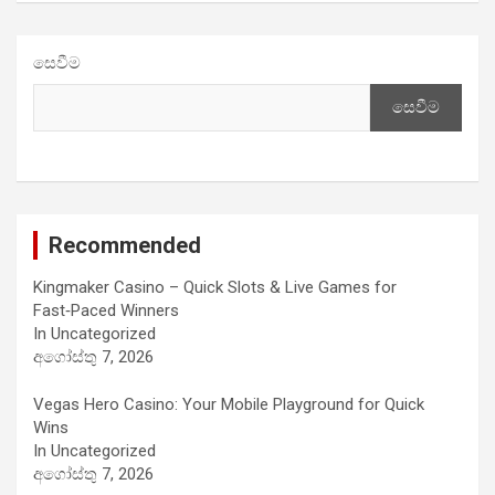
සෙවීම
සෙවීම
Recommended
Kingmaker Casino – Quick Slots & Live Games for
Fast‑Paced Winners
In Uncategorized
අගෝස්තු 7, 2026
Vegas Hero Casino: Your Mobile Playground for Quick
Wins
In Uncategorized
අගෝස්තු 7, 2026