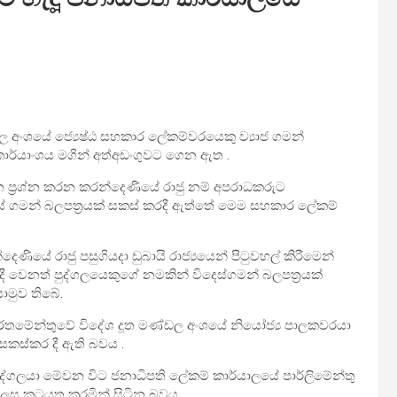
ඩල අංශයේ ජ්‍යෙෂ්ඨ සහකාර ලේකම්වරයෙකු ව්‍යාජ ගමන්
ාර්යාංශය මගින් අත්අඩංගුවට ගෙන ඇත .
න ප්‍රශ්න කරන කරන්දෙණියේ රාජු නම් අපරාධකරුට
ෙස් ගමන් බලපත්‍රයක් සකස් කරදී ඇත්තේ මෙම සහකාර ලේකම්
යේ රාජු පසුගියදා ඩුබායි රාජ්‍යයෙන් පිටුවහල් කිරීමෙන්
දී වෙනත් පුද්ගලයෙකුගේ නමකින් විදෙස්ගමන් බලපත්‍රයක්
මුව තිබේ.
්තමේන්තුවේ විදේශ දූත මණ්ඩල අංශයේ නියෝජ්‍ය පාලකවරයා
සකස්කර දී ඇති බවය .
ුද්ගලයා මේවන විට ජනාධිපති ලේකම් කාර්යාලයේ පාර්ලිමේන්තු
ෙස කටයුතු කරමින් සිටින බවය.