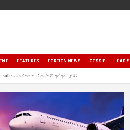
ENT
FEATURES
FOREIGN NEWS
GOSSIP
LEAD 
ති කාර්යාලයේ සහකාර ලේකම් අත්අඩංගුවට