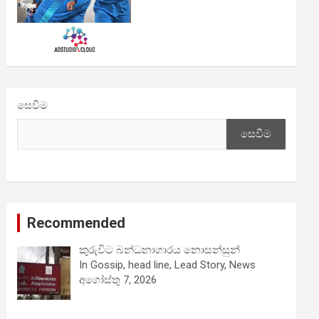
සෙවීම
සෙවීම
Recommended
කුරුවිට බන්ධනාගාරය නොසන්සුන්
In Gossip, head line, Lead Story, News
අගෝස්තු 7, 2026