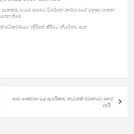
ාළ සැකකරු මධ්‍යම අපරාධ විමර්ශන කාර්යංශයේ මනුෂ්‍ය ඝාතන
 ගෙන තිබේ.
ාත් අධිකරණයට ඉදිරිපත් කිරීමට නියමිතව ඇත.
සාම සාකච්ඡා මැද ඇමරිකාව නැවතත් ඉරානයට පහර
දෙයි .