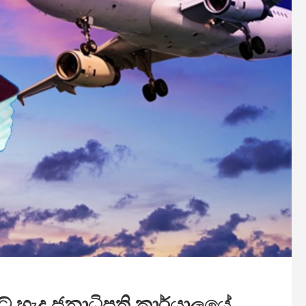
 හැදූ ජනාධිපති කාර්යාලයේ