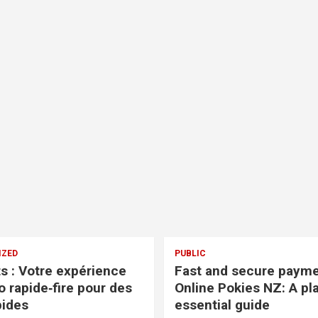
IZED
PUBLIC
ts : Votre expérience
Fast and secure payme
o rapide‑fire pour des
Online Pokies NZ: A pla
pides
essential guide