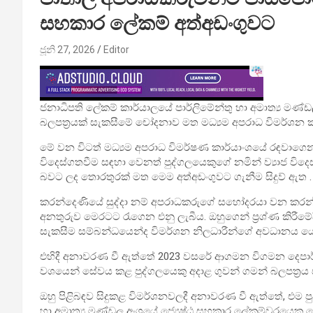
සහකාර ලේකම් අත්අඩංගුවට
ජූනි 27, 2026
Editor
ජනාධිපති ලේකම් කාර්යාලයේ පාර්ලිමේන්තු හා අමාත්‍ය මණ්
බලපත්‍රයක් සැකසීමේ චෝදනාව මත මධ්‍යම අපරාධ විමර්ශන ක
මේ වන විටත් මධ්‍යම අපරාධ විමර්ෂණ කාර්යාංශයේ රඳවාගෙ
විදෙස්ගතවීම සඳහා වෙනත් පුද්ගලයෙකුගේ නමින් ව්‍යාජ විද
බවට ලද තොරතුරක් මත මෙම අත්අඩංගුවට ගැනීම සිදුව් ඇත .
කරන්දෙණියේ සුද්දා නම් අපරාධකරුගේ සහෝදරයා වන කරන්දෙණි
අනතුරුව මෙරටට රැගෙන එනු ලැබීය. ඔහුගෙන් ප්‍රශ්ණ කිරීමේ
සැකසීම සම්බන්ධයෙන්ද විමර්ශන නිලධාරීන්ගේ අවධානය යො
එහිදී අනාවරණ වී ඇත්තේ 2023 වසරේ ආගමන විගමන දෙපාර
වශයෙන් සේවය කළ පුද්ගලයෙකු අදාළ ගුවන් ගමන් බලපත්‍රය 
ඔහු පිළිබඳව සිදුකළ විමර්ශනවලදී අනාවරණ වී ඇත්තේ, එම ප
හා අමාත්‍ය මණ්ඩල අංශයේ ජ්‍යෙෂ්ඨ සහකාර ලේකම්වරයෙකු ල