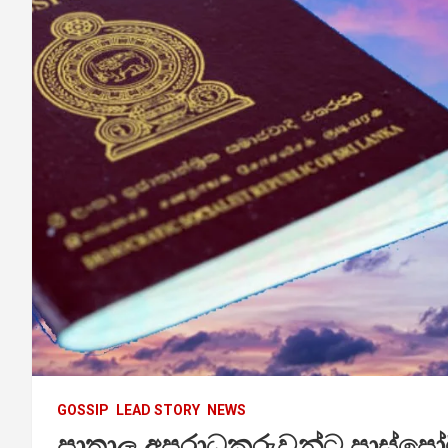
GOSSIP
LEAD STORY
NEWS
පාතාල අපරාධකරුවන්ට පාස්පෝට්