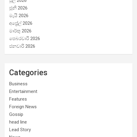
ජූලි 2026
ජූනි 2026
මැයි 2026
අප්‍රේල් 2026
මාර්තු 2026
පෙබරවාරි 2026
ජනවාරි 2026
Categories
Business
Entertainment
Features
Foreign News
Gossip
head line
Lead Story