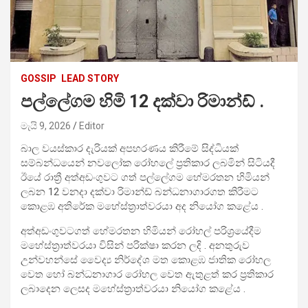
GOSSIP
LEAD STORY
පල්ලේගම හිමි 12 දක්වා රිමාන්ඩ් .
මැයි 9, 2026
Editor
බාල වයස්කාර දැරියක් අපහරණය කිරීමේ සිද්ධියක්
සම්බන්ධයෙන් නවලෝක රෝහලේ ප්‍රතිකාර ලබමින් සිටියදී
ඊයේ රාත්‍රී අත්අඩංගුවට ගත් පල්ලේගම හේමරතන හිමියන්
ලබන 12 වනදා දක්වා රිමාන්ඩ් බන්ධනාගාරගත කිරීමට
කොළඹ අතිරේක මහේස්ත්‍රාත්වරයා අද නියෝග කළේය .
අත්අඩංගුවටගත් හේමරතන හිමියන් රෝහල් පරිශ්‍රයේදීම
මහේස්ත්‍රාත්වරයා විසින් පරික්ෂා කරන ලදි . අනතුරුව
උන්වහන්සේ වෛද්‍ය නිර්දේශ මත කොළඹ ජාතික රෝහල
වෙත හෝ බන්ධනාගාර රෝහල වෙත ඇතුළත් කර ප්‍රතිකාර
ලබාදෙන ලෙසද මහේස්ත්‍රාත්වරයා නියෝග කළේය .