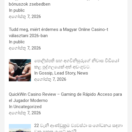
bónuszok zsebedben
In public
අගෝස්තු 7, 2026
Tudd meg, miért érdemes a Magyar Online Casino-t
választani 2026-ban
In public
අගෝස්තු 7, 2026
පොලිස්පති සහ අගවිනිසුරුගේ නිවාස වීඩියෝ
කළ පුද්ගලයෙක් අත් අඩංගුවට.
In Gossip, Lead Story, News
අගෝස්තු 7, 2026
QuickWin Casino Review – Gaming de Rápido Acceso para
el Jugador Moderno
In Uncategorized
අගෝස්තු 7, 2026
22 වැනි ආණ්ඩුක්‍රම ව්‍යවස්ථා සංශෝධනය සඳහා
වන පනත ගැසට් කරයි.