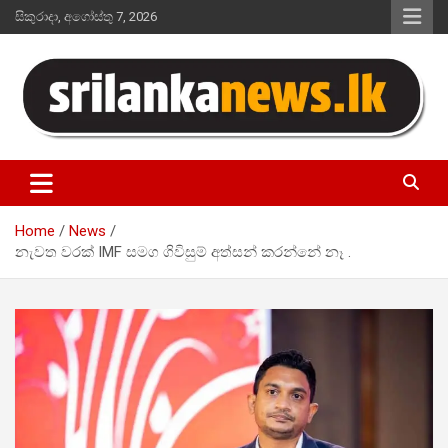
Skip
සිකුරාදා, අගෝස්තු 7, 2026
to
content
Sri Lanka News
Home
News
නැවත වරක් IMF සමග ගිවිසුම් අත්සන් කරන්නේ නෑ .