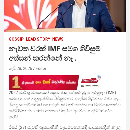
GOSSIP
LEAD STORY
NEWS
නැවත වරක් IMF සමග ගිවිසුම්
අත්සන් කරන්නේ නෑ .
මැයි 28, 2026
Editor
2027 මාර්තු මාසයෙන් පසුව ජාත්‍යන්තර මූල්‍ය අරමුදල (IMF)
සමඟ තවත් අනුප්‍රාප්තික ගිවිසුමකට එළඹීම පිළිබඳව රජය තුළ
කිසිදු සාකච්ඡාවක් නොමැති බව කර්මාන්ත හා ව්‍යවසායකත්ව
සංවර්ධන නියෝජ්‍ය අමාත්‍ය චතුරංග අබේසිංහ අවධාරණය
කරයි .
ඊයේ (27) පැවති රූපවාහිනී වැඩසටහනකදී මාධ්‍යවේදීන් නැඟූ