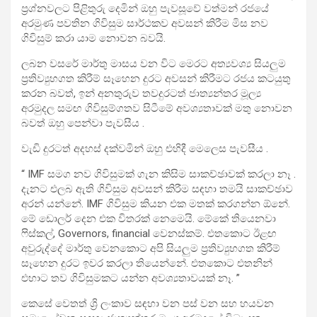
ප්‍රශ්නවලට පිළිතුරු දෙමින් ඔහු පැවසූවේ වත්මන් රජයේ
අරමුණ පවතින ගිවිසුම සාර්ථකව අවසන් කිරීම මිස නව
ගිවිසුම් කරා යාම නොවන බවයි.
ලබන වසරේ මාර්තු මාසය වන විට මෙරට අත්‍යවශ්‍ය සියලුම
ප්‍රතිව්‍යුහගත කිරීම් සෑහෙන දුරට අවසන් කිරීමට රජය කටයුතු
කරන බවත්, ඉන් අනතුරුව තවදුරටත් ජාත්‍යන්තර මූල්‍ය
අරමුදල සමඟ ගිවිසුම්ගතව සිටීමේ අවශ්‍යතාවක් මතු නොවන
බවත් ඔහු පෙන්වා පැවසීය .
වැඩි දුරටත් අදහස් දක්වමින් ඔහු එහිදී මෙලෙස පැවසීය .
“ IMF සමග නව ගිවිසුමක් ගැන කිසිම සාකච්ඡාවක් කරලා නෑ .
දැනට එලබ ඇති ගිවිසුම අවසන් කිරීම සඳහා තමයි සාකච්ඡාව
අරන් යන්නේ. IMF ගිවිසුම කියන එක මතක් කරගන්න ඕනේ.
මේ ඩොලර් දෙන එක විතරක් නෙමෙයි. මේකේ තියෙනවා
ෆිස්කල්, Governors, financial වෙනස්කම්. එතකොට ඊළඟ
අවුරුද්දේ මාර්තු වෙනකොට අපි සියලුම ප්‍රතිව්‍යුහගත කිරීම්
සෑහෙන දුරට ඉවර කරලා තියෙන්නේ. එතකොට එතනින්
එහාට තව ගිවිසුමකට යන්න අවශ්‍යතාවයක් නෑ. ”
කෙසේ වෙතත් ශ්‍රි ලංකාව සඳහා වන පස් වන සහ හයවන