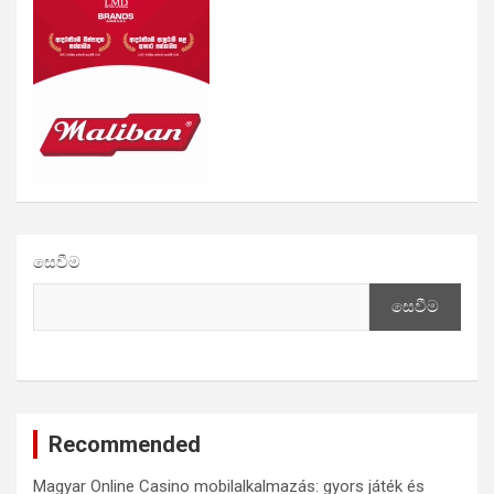
සෙවීම
සෙවීම
Recommended
Magyar Online Casino mobilalkalmazás: gyors játék és