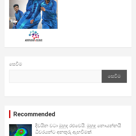
සෙවීම
සෙවීම
Recommended
දිවයින වටා මුහුද රළුවෙයි. මුහුදු නොයන්නයි
ධීවරයන්ට අනතුරු ඇඟවීමක්.