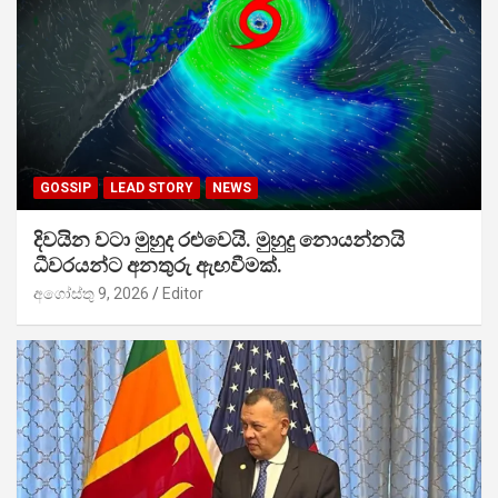
GOSSIP
LEAD STORY
NEWS
දිවයින වටා මුහුද රළුවෙයි. මුහුදු නොයන්නයි
ධීවරයන්ට අනතුරු ඇඟවීමක්.
අගෝස්තු 9, 2026
Editor