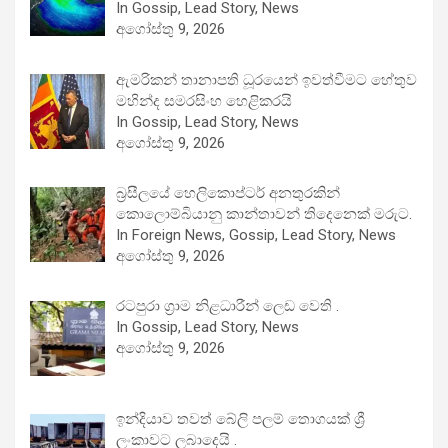
In Gossip, Lead Story, News
අගෝස්තු 9, 2026
ඇමරිකන් තානාපති ධූරයෙන් ඉවත්වීමට හේතුව
මහින්ද සමරසිංහ හෙළිකරයි
In Gossip, Lead Story, News
අගෝස්තු 9, 2026
බ්‍රසීලයේ හෙලිකොප්ටර් අනතුරකින්
කොලොම්බියානු කාන්තාවන් තිදෙනෙක් මරුට.
In Foreign News, Gossip, Lead Story, News
අගෝස්තු 9, 2026
රටපුරා ග්‍රාම නිළධාරීන් ලෙඩ වෙති .
In Gossip, Lead Story, News
අගෝස්තු 9, 2026
ඉන්දියාව තවත් බේලි පලම් තොගයක් ශ්‍රී
ලංකාවට ලබාදෙයි .