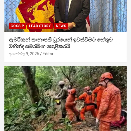
GOSSIP
LEAD STORY
NEWS
ඇමරිකන් තානාපති ධූරයෙන් ඉවත්වීමට හේතුව
මහින්ද සමරසිංහ හෙළිකරයි
අගෝස්තු 9, 2026
Editor