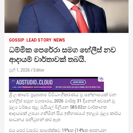
GOSSIP
LEAD STORY
NEWS
ධම්මික පෙරේරා සමග හේලීස් නව
ආදායම් වාර්තාවක් තබයි.
ජූනි 1, 2026
Editor
ශ්‍රී ලංකාවේ ප්‍රමුඛතම විවිධාංගීකරණය වූ සන්නාමයක් වන
හේලීස් සමූහ ව්‍යාපාරය, 2026 මාර්තු 31 දිනෙන් අවසන් වූ
මූල්‍ය වර්ෂය තුළ රුපියල් බිලියන 585.02ක වාර්තාගත
ආදායමක් උපයා ගනිමින් සිය ඉතිහාසයේ ඉහළම මූල්‍ය කාර්ය
සාධනය සනිටුහන් කර ඇත.
එය පෙර වසරට සාපේක්ෂව 19%ක (14%ක අපනයන