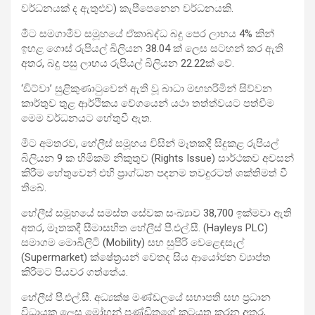
වර්ධනයක් ද ඇතුළුව) කැපීපෙනෙන වර්ධනයකි.
මීට සමගාමීව සමූහයේ ඒකාබද්ධ බදු පෙර ලාභය 4% කින්
ඉහළ ගොස් රුපියල් බිලියන 38.04 ක් ලෙස සටහන් කර ඇති
අතර, බදු පසු ලාභය රුපියල් බිලියන 22.22ක් වේ.
‘ඩිට්වා’ සුළිකුණාටුවෙන් ඇති වූ බාධා මඟහරිමින් සිව්වන
කාර්තුව තුළ ආර්ථිකය වේගයෙන් යථා තත්ත්වයට පත්වීම
මෙම වර්ධනයට හේතුවී ඇත.
මීට අමතරව, හේලීස් සමූහය විසින් මෑතකදී සිදුකළ රුපියල්
බිලියන 9 ක හිමිකම් නිකුතුව (Rights Issue) සාර්ථකව අවසන්
කිරීම හේතුවෙන් එහි ප්‍රාග්ධන පදනම තවදුරටත් ශක්තිමත් වී
තිබේ.
හේලීස් සමූහයේ සමස්ත සේවක සංඛ්‍යාව 38,700 ඉක්මවා ඇති
අතර, මෑතකදී සීමාසහිත හේලීස් පී.එල්.සී. (Hayleys PLC)
සමාගම මොබිලිටි (Mobility) සහ සුපිරි වෙළෙඳසැල්
(Supermarket) ක්ෂේත්‍රයන් වෙතද සිය ආයෝජන ව්‍යාප්ත
කිරීමට පියවර ගත්තේය.
හේලීස් පී.එල්.සී. අධ්‍යක්ෂ මණ්ඩලයේ සභාපති සහ ප්‍රධාන
විධායක ලෙස මෝහන් පණ්ඩිතගේ කටයුතු කරන අතර,