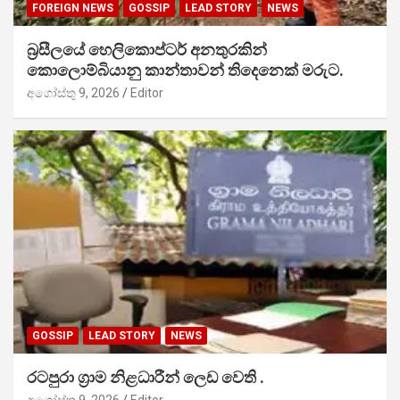
FOREIGN NEWS
GOSSIP
LEAD STORY
NEWS
බ්‍රසීලයේ හෙලිකොප්ටර් අනතුරකින්
කොලොම්බියානු කාන්තාවන් තිදෙනෙක් මරුට.
අගෝස්තු 9, 2026
Editor
GOSSIP
LEAD STORY
NEWS
රටපුරා ග්‍රාම නිළධාරීන් ලෙඩ වෙති .