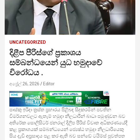
UNCATEGORIZED
දිළීප පීරිස්ගේ ප්‍රකාශය
සම්බන්ධයෙන් යුධ හමුදාවේ
විරෝධය .
අප්‍රේල් 26, 2026
Editor
පාස්කු ඉරිදා ත්‍රස්ත ප්‍රහාරය පිළිබඳ සිදුකරමින් පවතින
විමර්ශනවලට ඇතැම් හමුදා නිලධාරීන් බාධා පමුණුවන බව
අතිරේක සොලිසිටර් ජනරාල් දිලීප පීරිස් විවෘත අධිකරණයේදී
කළ ප්‍රකාශයක් සම්බන්ධයෙන් ජ්‍යෙෂ්ඨ හමුදා නිලධාරියෙකු
සිය දැඩි අප්‍රසාදය පළ කර ඇති බව සන්ඩේ ටයිම්ස් පුවත්පත