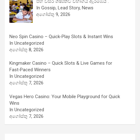
පහ වසර ශිෂ්‍යත්ව විභාගය ඇරඹෙයි .
In Gossip, Lead Story, News
අගෝස්තු 9, 2026
Neo Spin Casino – Quick‑Play Slots & Instant Wins
In Uncategorized
අගෝස්තු 8, 2026
Kingmaker Casino – Quick Slots & Live Games for
Fast‑Paced Winners
In Uncategorized
අගෝස්තු 7, 2026
Vegas Hero Casino: Your Mobile Playground for Quick
Wins
In Uncategorized
අගෝස්තු 7, 2026