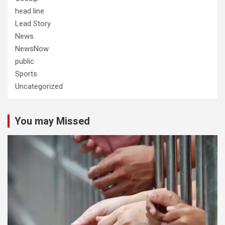
head line
Lead Story
News
NewsNow
public
Sports
Uncategorized
You may Missed