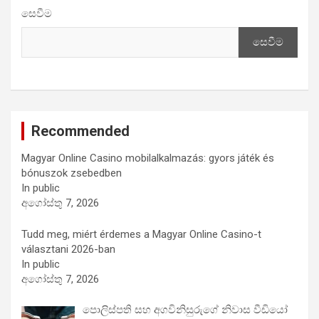
සෙවීම
සෙවීම
Recommended
Magyar Online Casino mobilalkalmazás: gyors játék és
bónuszok zsebedben
In public
අගෝස්තු 7, 2026
Tudd meg, miért érdemes a Magyar Online Casino-t
választani 2026-ban
In public
අගෝස්තු 7, 2026
පොලිස්පති සහ අගවිනිසුරුගේ නිවාස වීඩියෝ