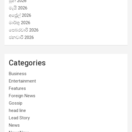
ජූනි 2026
මැයි 2026
අප්‍රේල් 2026
මාර්තු 2026
පෙබරවාරි 2026
ජනවාරි 2026
Categories
Business
Entertainment
Features
Foreign News
Gossip
head line
Lead Story
News