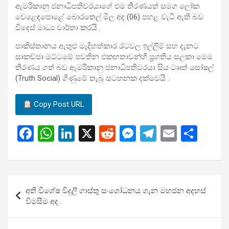
ඇමරිකානු ජනාධිපතිවරයාගේ එම තීරණයත් සමග ලෝක
වෙළෙඳපොළේ බොරතෙල් මිල අද (06) පහළ වැටී ඇති බව
විදෙස් මාධ්‍ය වාර්තා කරයි .
පාකිස්තානය ඇතුළු මැදිහත්කාර රටවල ඉල්ලීම් සහ දැනට
සාකච්ඡා මට්ටමේ පවතින එකඟතාවන්හී ප්‍රගතිය සලකා මෙම
තීරණය ගත් බව ඇමරිකානු ජනාධිපතිවරයා සිය ටෘෘත් සෝෂල්
(Truth Social) ගිණුමේ තැබූ සටහනක දක්වෙයි .
Copy Post URL
F
W
Li
X
R
M
T
E
S
a
h
n
e
es
el
m
h
ce
at
ke
d
se
e
ail
ar
b
s
dI
di
n
gr
e
ලිපි
අති විශේෂ විදුලි ගාස්තු සංශෝධනය ගැන මහජන අදහස්
o
A
n
t
g
a
යාත්‍රණය
විමසීම අද .
o
p
er
m