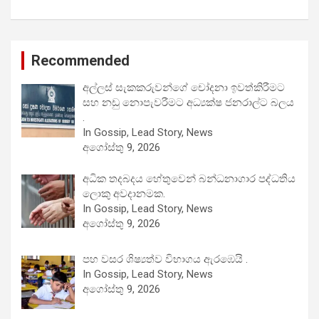
Recommended
අල්ලස් සැකකරුවන්ගේ චෝදනා ඉවත්කිරීමට
සහ නඩු නොපැවරීමට අධ්‍යක්ෂ ජනරාල්ට බලය
.
In Gossip, Lead Story, News
අගෝස්තු 9, 2026
අධික තදබදය හේතුවෙන් බන්ධනාගාර පද්ධතිය
ලොකු අවදානමක.
In Gossip, Lead Story, News
අගෝස්තු 9, 2026
පහ වසර ශිෂ්‍යත්ව විභාගය ඇරඹෙයි .
In Gossip, Lead Story, News
අගෝස්තු 9, 2026