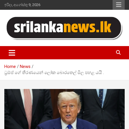
Skip
ඉරිදා, අගෝස්තු 9, 2026
to
content
Sri Lanka News
Home
News
ට්‍රම්ප් ගේ තීරණයෙන් ලෝක බොරතෙල් මිල පහළ යයි .