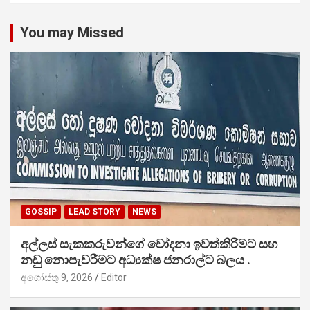
You may Missed
GOSSIP
LEAD STORY
NEWS
අල්ලස් සැකකරුවන්ගේ චෝදනා ඉවත්කිරීමට සහ
නඩු නොපැවරීමට අධ්‍යක්ෂ ජනරාල්ට බලය .
අගෝස්තු 9, 2026
Editor