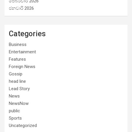
පෙබරවාරි 2026
ජනවාරි 2026
Categories
Business
Entertainment
Features
Foreign News
Gossip
head line
Lead Story
News
NewsNow
public
Sports
Uncategorized