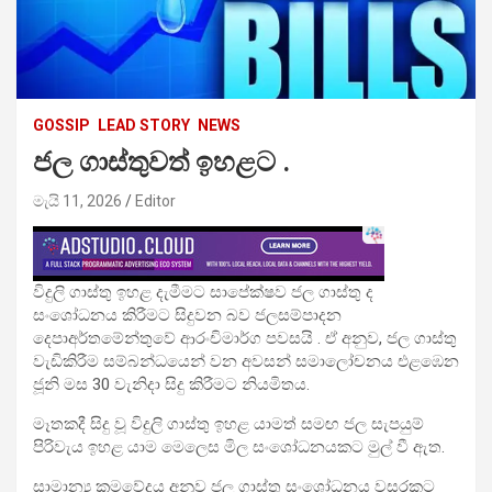
GOSSIP
LEAD STORY
NEWS
ජල ගාස්තුවත් ඉහළට .
මැයි 11, 2026
Editor
විදුලි ගාස්තු ඉහළ දැමීමට සාපේක්ෂව ජල ගාස්තු ද
සංශෝධනය කිරීමට සිදුවන බව ජලසම්පාදන
දෙපාඅර්තමේන්තුවේ ආරංචිමාර්ග පවසයි . ඒ අනුව, ජල ගාස්තු
වැඩිකිරීම සම්බන්ධයෙන් වන අවසන් සමාලෝචනය එළඹෙන
ජූනි මස 30 වැනිදා සිදු කිරීමට නියමිතය.
මෑතකදී සිදු වූ විදුලි ගාස්තු ඉහළ යාමත් සමඟ ජල සැපයුම්
පිරිවැය ඉහළ යාම මෙලෙස මිල සංශෝධනයකට මුල් වී ඇත.
සාමාන්‍ය ක්‍රමවේදය අනුව ජල ගාස්තු සංශෝධනය වසරකට