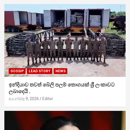
GOSSIP
LEAD STORY
NEWS
ඉන්දියාව තවත් බේලි පලම් තොගයක් ශ්‍රී ලංකාවට
ලබාදෙයි .
අගෝස්තු 9, 2026
Editor