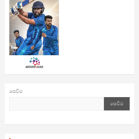
සෙවීම
සෙවීම