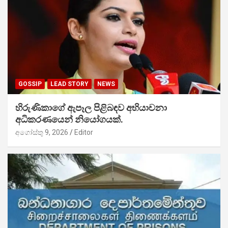
GOSSIP
LEAD STORY
NEWS
හිරුණිකාගේ ඇපෑල පිළිබඳව අභියාචනා
අධිකරණයෙන් නියෝගයක්.
අගෝස්තු 9, 2026
Editor