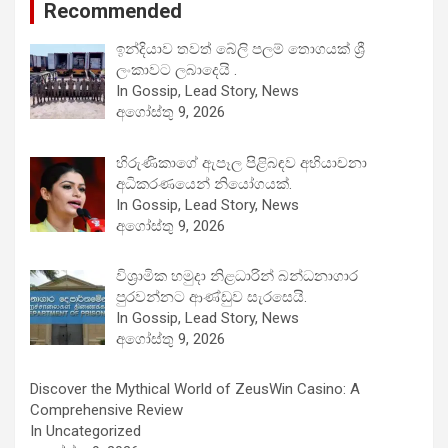
Recommended
ඉන්දියාව තවත් බේලි පලම් තොගයක් ශ්‍රී
ලංකාවට ලබාදෙයි .
In Gossip, Lead Story, News
අගෝස්තු 9, 2026
හිරුණිකාගේ ඇපෑල පිළිබඳව අභියාචනා
අධිකරණයෙන් නියෝගයක්.
In Gossip, Lead Story, News
අගෝස්තු 9, 2026
විශ්‍රාමික හමුදා නිළධාරින් බන්ධනාගාර
පුරවන්නට ආණ්ඩුව සැරසෙයි.
In Gossip, Lead Story, News
අගෝස්තු 9, 2026
Discover the Mythical World of ZeusWin Casino: A
Comprehensive Review
In Uncategorized