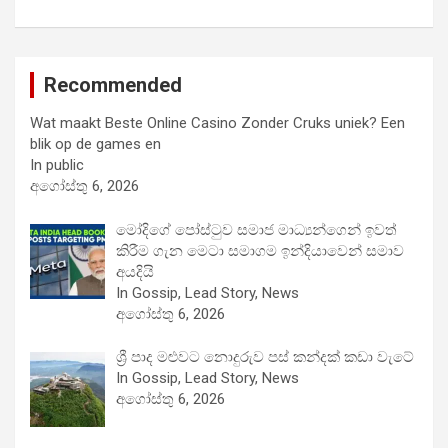
Recommended
Wat maakt Beste Online Casino Zonder Cruks uniek? Een
blik op de games en
In public
අගෝස්තු 6, 2026
මෝදිගේ පෝස්ටුව සමාජ මාධ්‍යන්ගෙන් ඉවත්
කිරීම ගැන මෙටා සමාගම ඉන්දියාවෙන් සමාව
අයදියි
In Gossip, Lead Story, News
අගෝස්තු 6, 2026
ශ්‍රී පාද මළුවට නොදුරුව පස් කන්දක් කඩා වැටේ
In Gossip, Lead Story, News
අගෝස්තු 6, 2026