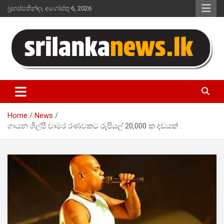
Skip
බ්‍රහස්පතින්දා, අගෝස්තු 6, 2026
to
content
Sri Lanka News
Home
News
ගායන ශිල්පී චාමර රණවකට රුපියල් 20,000 ක දඩයක් .