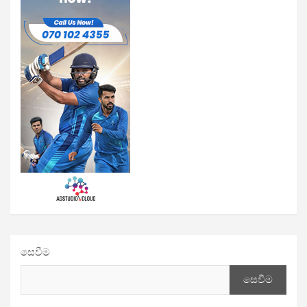
සෙවීම
සෙවීම