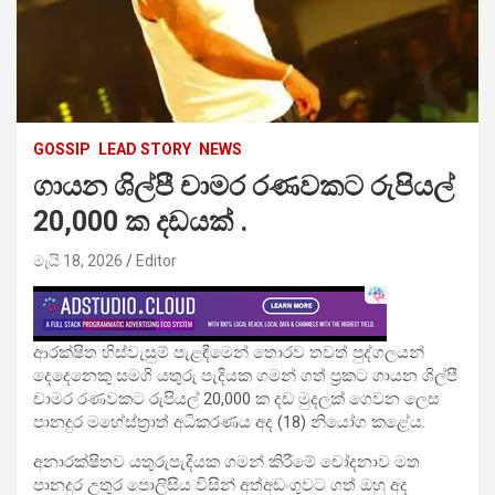
GOSSIP
LEAD STORY
NEWS
ගායන ශිල්පී චාමර රණවකට රුපියල්
20,000 ක දඩයක් .
මැයි 18, 2026
Editor
ආරක්ෂිත හිස්වැසුම් පැළඳීමෙන් තොරව තවත් පුද්ගලයන්
දෙදෙනෙකු සමගි යතුරු පැදියක ගමන් ගත් ප්‍රකට ගායන ශිල්පී
චාමර රණවකට රුපියල් 20,000 ක දඩ මුදලක් ගෙවන ලෙස
පානදුර මහේස්ත්‍රාත් අධිකරණය අද (18) නියෝග කළේය.
අනාරක්ෂිතව යතුරුපැදියක ගමන් කිරීමේ චෝදනාව මත
පානදුර උතුර පොලිසිය විසින් අත්අඩංගුවට ගත් ඔහු අද