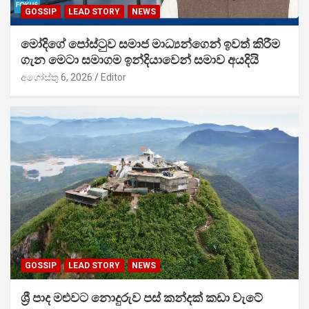
GOSSIP
LEAD STORY
NEWS
මෝදිගේ පෝස්ටුව සමාජ මාධ්‍යන්ගෙන් ඉවත් කිරීම
ගැන මෙටා සමාගම ඉන්දියාවෙන් සමාව අයදියි
අගෝස්තු 6, 2026
Editor
GOSSIP
LEAD STORY
NEWS
ශ්‍රී පාද මළුවට නොදුරුව පස් කන්දක් කඩා වැටේ