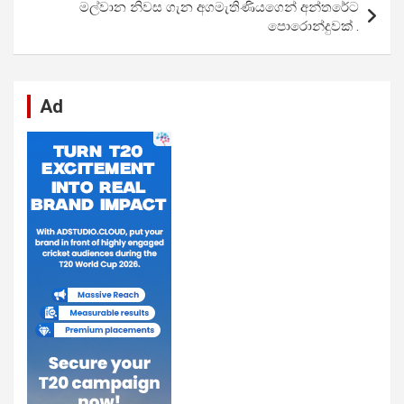
මල්වාන නිවස ගැන අගමැතිණියගෙන් අන්තරේට
k
p
පොරොන්දුවක් .
Ad