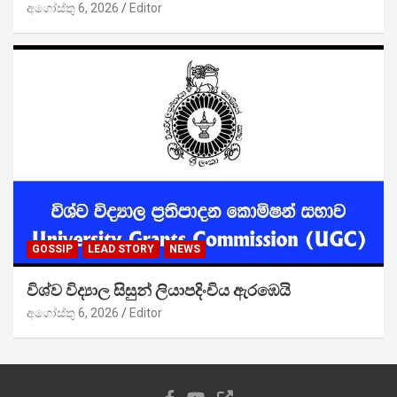
අගෝස්තු 6, 2026
Editor
GOSSIP
LEAD STORY
NEWS
විශ්ව විද්‍යාල සිසුන් ලියාපදිංචිය ඇරඹෙයි
අගෝස්තු 6, 2026
Editor