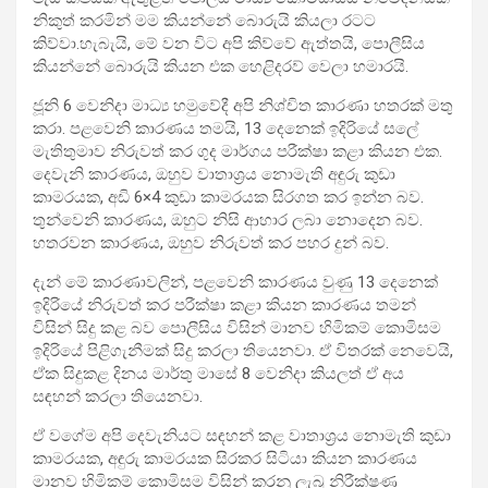
නිකුත් කරමින් මම කියන්නේ බොරුයි කියලා රටට
කිව්වා.හැබැයි, මේ වන විට අපි කිව්වේ ඇත්තයි, පොලීසිය
කියන්නේ බොරුයි කියන එක හෙළිදරව් වෙලා හමාරයි.
ජූනි 6 වෙනිදා මාධ්‍ය හමුවේදී අපි නිශ්චිත කාරණා හතරක් මතු
කරා. පළවෙනි කාරණය තමයි, 13 දෙනෙක් ඉදිරියේ සලේ
මැතිතුමාව නිරුවත් කර ගුද මාර්ගය පරීක්ෂා කළා කියන එක.
දෙවැනි කාරණය, ඔහුව වාතාශ්‍රය නොමැති අඳුරු කුඩා
කාමරයක, අඩි 6×4 කුඩා කාමරයක සිරගත කර ඉන්න බව.
තුන්වෙනි කාරණය, ඔහුට නිසි ආහාර ලබා නොදෙන බව.
හතරවන කාරණය, ඔහුව නිරුවත් කර පහර දුන් බව.
දැන් මේ කාරණාවලින්, පළවෙනි කාරණය වුණු 13 දෙනෙක්
ඉදිරියේ නිරුවත් කර පරීක්ෂා කළා කියන කාරණය තමන්
විසින් සිදු කළ බව පොලීසිය විසින් මානව හිමිකම් කොමිසම
ඉදිරියේ පිළිගැනීමක් සිදු කරලා තියෙනවා. ඒ විතරක් නෙවෙයි,
ඒක සිදුකළ දිනය මාර්තු මාසේ 8 වෙනිදා කියලත් ඒ අය
සඳහන් කරලා තියෙනවා.
ඒ වගේම අපි දෙවැනියට සඳහන් කළ වාතාශ්‍රය නොමැති කුඩා
කාමරයක, අඳුරු කාමරයක සිරකර සිටියා කියන කාරණය
මානව හිමිකම් කොමිසම විසින් කරනු ලැබූ නිරීක්ෂණ