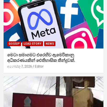
GOSSIP
LEAD STORY
NEWS
මෙටා සමාගමට එරෙහිව ඇමෙරිකානු
අධිකරණයකින් ඓතිහාසික තීන්දුවක්.
අගෝස්තු 7, 2026
Editor