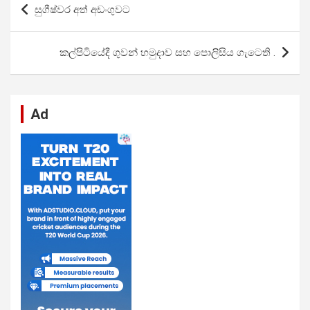
සුගීෂ්වර අත් අඩංගුවට
o
A
n
t
g
a
යාත්‍රණය
o
p
er
m
කල්පිටියේදී ගුවන් හමුදාව සහ පොලිසිය ගැටෙති .
k
p
Ad