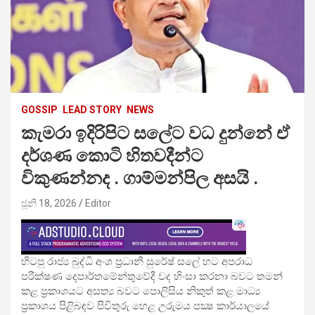
GOSSIP
LEAD STORY
NEWS
කැමරා ඉදිරිපිට සලේට වධ දුන්නේ ඒ
දර්ශණ කොටි හිතවදීන්ට
විකුණන්නද . ගාම්මන්පිල අසයි .
ජූනි 18, 2026
Editor
හිටපු රාජ්‍ය බුද්ධි අංශ ප්‍රධානී සුරේෂ් සලේ හට අපරාධ
පරීක්ෂණ දෙපාර්තමේන්තුවේදී වද හිංසා කරනා බවට තමන්
කළ ප්‍රකාශයට අසත්‍ය බවට පොලිසිය නිකුත් කළ මාධ්‍ය
ප්‍රකාශය පිළිබඳව පිවිතුරු හෙළ උරුමය පක්‍ෂ කාර්යාලයේ