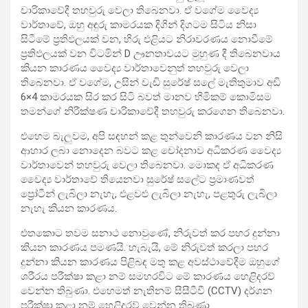
චාරිකාවේදී තහවුරු වෙලා තිබෙනවා. ඒ වගේම වෛද්‍ය
වාර්තාවේ, ඔහු අඳුරු කාමරයක දිගින් දිගටම සිටිය නිසා
සිටීමේ ප්‍රතිඵලයක් වන, හිරු එළියට නිරාවරණය නොවීමේ
ප්‍රතිඵලයක් වන විටමින් D ඌනතාවයට මුහුණ දී තිබෙනවාය
කියන කාරණය වෛද්‍ය වාර්තාවෙනුත් තහවුරු වෙලා
තිබෙනවා. ඒ වගේම, උසින් වැඩි සුරේෂ් සලේ මැතිතුමාව අඩි
6×4 කාමරයක සිර කර සිටි බවත් මානව හිමිකම් කොමිසම
තමන්ගේ නිරීක්ෂණ චාරිකාවේදී තහවුරු කරගෙන තිබෙනවා.
එහෙම බැලුවම, අපි සඳහන් කළ තුන්වෙනි කාරණය වන නිසි
ආහාර ලබා නොදෙන බවට කළ චෝදනාව අධිකරණ වෛද්‍ය
වාර්තාවෙන් තහවුරු වෙලා තිබෙනවා. මොකද ඒ අධිකරණ
වෛද්‍ය වාර්තාවේ තියෙනවා සුරේෂ් සලේට ප්‍රමාණවත්
ප්‍රෝටීන් ලැබිලා නැහැ, එළවළු ලැබිලා නැහැ, පළතුරු ලැබිලා
නැහැ කියන කාරණය.
එතකොට තවම සනාථ නොවුණේ, නිරුවත් කර පහර දුන්නා
කියන කාරණය පමණයි. හැබැයි, මේ නිරුවත් කරලා පහර
දුන්නා කියන කාරණය පිළිබඳ මතු කළ අවස්ථාවේදීම ඔහුගේ
ශරීරය පරීක්ෂා කළා නම් සමහරවිට මේ කාරණය හෙළිදරව්
වෙන්න තිබුණා. එහෙමත් නැතිනම් සීසීටීවී (CCTV) දර්ශන
පරීක්ෂා කළා නම් හෙළිදරව් වෙන්න තිබුණා.