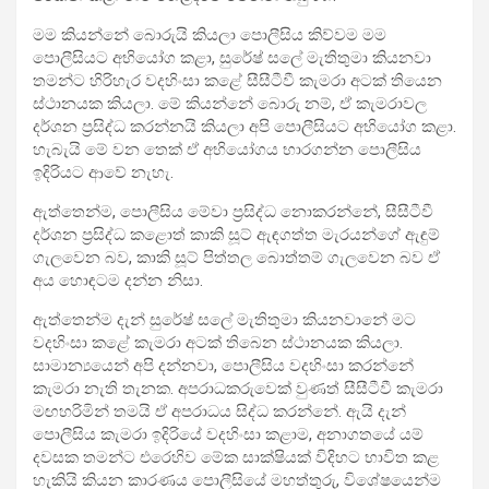
මම කියන්නේ බොරුයි කියලා පොලීසිය කිව්වම මම
පොලීසියට අභියෝග කළා, සුරේෂ් සලේ මැතිතුමා කියනවා
තමන්ට හිරිහැර වදහිංසා කළේ සීසීටීවී කැමරා අටක් තියෙන
ස්ථානයක කියලා. මේ කියන්නේ බොරු නම්, ඒ කැමරාවල
දර්ශන ප්‍රසිද්ධ කරන්නයි කියලා අපි පොලීසියට අභියෝග කළා.
හැබැයි මේ වන තෙක් ඒ අභියෝගය භාරගන්න පොලීසිය
ඉදිරියට ආවේ නැහැ.
ඇත්තෙන්ම, පොලීසිය මේවා ප්‍රසිද්ධ නොකරන්නේ, සීසීටීවී
දර්ශන ප්‍රසිද්ධ කළොත් කාකි සූට් ඇඳගත්ත මැරයන්ගේ ඇඳුම්
ගැලවෙන බව, කාකි සූට් පිත්තල බොත්තම් ගැලවෙන බව ඒ
අය හොඳටම දන්න නිසා.
ඇත්තෙන්ම දැන් සුරේෂ් සලේ මැතිතුමා කියනවානේ මට
වදහිංසා කළේ කැමරා අටක් තිබෙන ස්ථානයක කියලා.
සාමාන්‍යයෙන් අපි දන්නවා, පොලීසිය වදහිංසා කරන්නේ
කැමරා නැති තැනක. අපරාධකරුවෙක් වුණත් සීසීටීවී කැමරා
මඟහරිමින් තමයි ඒ අපරාධය සිද්ධ කරන්නේ. ඇයි දැන්
පොලීසිය කැමරා ඉදිරියේ වදහිංසා කළාම, අනාගතයේ යම්
දවසක තමන්ට එරෙහිව මේක සාක්ෂියක් විදිහට භාවිත කළ
හැකියි කියන කාරණය පොලීසියේ මහත්තුරු, විශේෂයෙන්ම