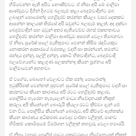
හිමිවෙන්න ඇති අපිට නොකිව්වට. ඒ නිසා අපි මේ මාලිමා
ආණ්ඩුවට දිගින් දිගටම බලපෑම් කළා බෙදුම්වාදීන්ට ඔබ
ලබාදුන් පොරොන්දු හෙළිදරව් කරන්න කියලා. වසර දෙකකට
ආසන්න කාලයක් තිස්සේ අපි ඔවුන්ට බලපෑම් කළත්, අද දක්වා
බෙදුම්වාදීන් සහ ඔවුන් අතර ඇතිවෙච්ච රහස් එකඟතාවය
හෙළිදරව් කරන්න මාලිමා ආණ්ඩුව අසමත් වෙලා තිබෙනවා.
ඒ නිසා, සුරේෂ් සලේ මැතිතුමාට වෙනත් කිසිම රැඳවියකුට
නොකරන ආකාරයේ බරපතළ වදහිංසා කරන්නේ, තමන්ට
ඡන්දය දුන්නු, සල්ලි දුන්නු, කොටි හිතවාදීන්ට, බෙදුම්වාදී
බලවේගයන්ට කළගුණ සලකන්නද කියන ප්‍රශ්නය අපි
මාලිමාවෙන් අහනවා.
ඒ වගේම, බොහෝ වෙලාවට ඒක ඡන්ද පොරොන්දු
ඉටුකිරීමක් වෙන්නත් පුළුවන්. සුරේෂ් සලේ මැතිතුමාට වදහිංසා
කරනවාය කියන කාරණය අපි රටට හෙළිදරව් කළාම,
පොලීසිය හැරෙන තැපෑලෙන් මාධ්‍ය නිවේදනයක් නිකුත්
කරලා, අපි කියන්නේ බොරුයි කියලා රටට කිව්වා. දැන් මේ
වන විට, පොලීසිය කියන්නේ බොරුව, අපි කිව්වේ ඇත්තක්ය
කියන කාරණය අධිකරණ වෛද්‍ය වාර්තා වලිනුත්, මානව
හිමිකම් කොමිසමේ විමර්ශන වලිනුත් තහවුරු වෙලා හමාරයි.
ඒ නිසා, වහාම පොලිස් මාධ්‍ය කොට්ඨාසය නිවේදනයක් නිකුත්