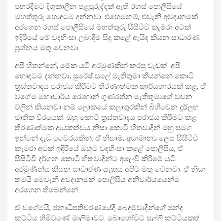
පහරදීමට දිගුකාලීන පළපුරුද්දක් ඇති රහස් පොලීසියේ
මහත්තුරු හොඳටම දන්නවා. එහෙමනම්, එවැනි අවදානමක්
අරගෙන රහස් පොලීසියේ මහත්තුරු සීසීටීවී කැමරා අටක්
ඉදිරියේ මේ වදහිංසා ලබාදීම සිදු කළේ ඇයිද කියන සාධාරණ
ප්‍රශ්නය මතු වෙනවා.
අපි හිතන්නේ, මේක යටි අරමුණකින් කරපු වැඩක්. අපි
හොඳටම දන්නවා, සුරේෂ් සලේ මැතිතුමා කියන්නේ කොටි
ත්‍රස්තවාදය පරාජය කිරීමට තීරණාත්මක කාර්යභාරයක් කළ, ඒ
වගේම මහාචාර්ය රොහාන් ගුණරත්න මැතිතුමාගේ වචන
වලින් කියනවා නම් ලෝකයේ කලාතුරකින් බිහිවෙන දුර්ලභ
ජාතික වීරයෙක්. ඔහු කොටි ත්‍රස්තවාදය පරාජය කිරීමට කළ
තීරණාත්මක දායකත්වය නිසා කොටි හිතවාදීන් ඔහු සමග
ඉන්නේ දැඩි වෛරයකින්. ඒ නිසාම, අසාමාන්‍ය ලෙස සීසීටීවී
කැමරා අටක් ඉදිරියේ ඔහුට වදහිංසා කළේ පොලීසිය, ඒ
සීසීටීවී දර්ශන කොටි හිතවාදීන්ට අලෙවි කිරීමේ යටි
අරමුණින්ය කියන සාධාරණ සැකය අපිට මතු වෙනවා. ඒ නිසා
තමයි මෙවැනි අවදානමක් පොලීසිය අනිවාර්යයෙන්ම
අරගෙන තිබෙන්නේ.
ඒ වගේමයි, ජනාධිපතිවරණයේදී බෙදුම්වාදීන්ගේ ඡන්ද
කුට්ටිය හිමිවුණේ මාලිමාවට. බොහෝවිට සල්ලි කුට්ටියකුත්