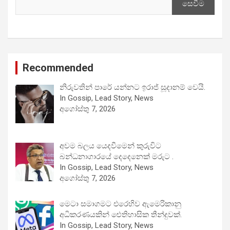
සෙවීම
Recommended
නිරුවතින් පාරේ යන්නට ඉරාජ් සූදානම් වෙයි.
In Gossip, Lead Story, News
අගෝස්තු 7, 2026
අවම බලය යෙදවීමෙන් කුරුවිට
බන්ධනාගාරයේ දෙදෙනෙක් මරුට .
In Gossip, Lead Story, News
අගෝස්තු 7, 2026
මෙටා සමාගමට එරෙහිව ඇමෙරිකානු
අධිකරණයකින් ඓතිහාසික තීන්දුවක්.
In Gossip, Lead Story, News