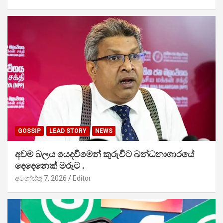
GOSSIP
LEAD STORY
NEWS
අවම බලය යෙදවීමෙන් කුරුවිට බන්ධනාගාරයේ
දෙදෙනෙක් මරුට .
අගෝස්තු 7, 2026
Editor