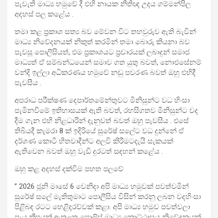
පැවැති මාධ්‍ය හමුවේ දී එහි නායක නීතිඥ උදය ගම්මන්පිල
අදහස් පල කළේය .
තමා කළ ප්‍රකාශ සත්‍ය බව මේවන විට තහවුරුව ඇති බැවින්
මාධ්‍ය නිවේදනයක් නිකුත් කරමින් තමා බොරු කියනා බව
පැවසූ පොලිසියත්, එම ප්‍රකාශයට ප්‍රචාරයක් ලබාදුන් සමාජ
මාධ්‍යත් ඒ සම්බන්ධයෙන් සමාව ගත යුතු බවත්, නොඑසේනම්
වන්දි ඉල්ලා අධිකරණය හමුවේ නඩු පවරණ බවත් ඔහු එහිදී
පැවසීය .
අපරාධ පරීක්ෂණ දෙපාර්තමේන්තුවට මිනිසුන්ට වධ හිංසා
පැමිනවීමේ ඉතිහාසයක් ඇති බවත්, රහසිගතව මිනිසුන්ට වද
දීම ගැන එහි නිළධාරීන් දැනුවත් බවත් ඔහු පැවසීය . එසේ
තිබියදී කැමරා 8 ක් ඉදිරියේ සුරේෂ් සලේට වධ දුන්නේ ඒ
දර්ශණ කොටි හිතවාදීන්ට අලවි කිරීමටදැයි සැකයක්
ඇතිවෙන බවත් ඔහු වැඩි දුරටත් සඳහන් කළේය .
ඔහු කළ අදහස් දක්වීම පහත පලවේ
” 2026 ජූනි මාසේ 6 වෙනිදා අපි මාධ්‍ය හමුවක් පවත්වමින්
සුරේෂ් සලේ මැතිතුමාට පොලීසිය විසින් කරනු ලබන වදහිංසා
පිළිබඳ රටට හෙළිදරව්වක් කළා. අපි මාධ්‍ය හමුව පවත්වලා
පැය කීපයක් ඇතුළත පොලිස් මාධ්‍ය කොට්ඨාසය නිවේදනයක්