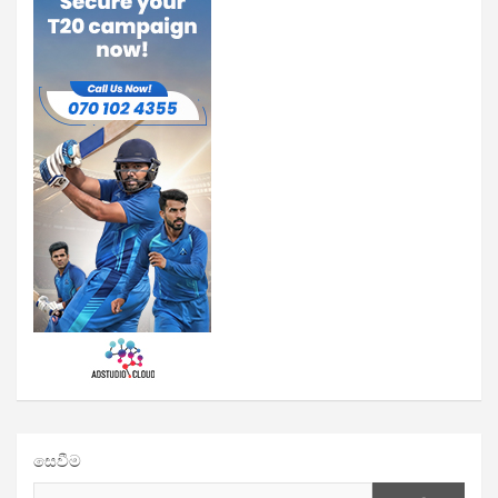
සෙවීම