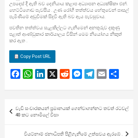
උපදෙස් දී ඇති බව දෙනියාය කළාප අධ්‍යාපන අධ්‍යක්ෂිකා එන්.
හෙට්ටිගොඩ පැවසීය . උණ රෝගී තත්ත්වය හේතුවෙන් පාසල්
පැමිණීමේ අඩුවීමක් සිදුවී ඇති බව ඇය පැවසුවාය.
පවතින තත්ත්වය සැළකිල්ලට ගැනීමෙන් අනතුරුව දකුණු
පළාත් ආණ්ඩුකාර කාර්යාලය විසින් මෙම නියෝගය නිකුත්
කර ඇත .
Copy Post URL
F
W
Li
X
R
M
T
E
S
a
h
n
e
es
el
m
h
ce
at
ke
d
se
e
ail
ar
b
s
dI
di
n
gr
e
ලිපි
වැඩි සංචාරකයන් ප්‍රමානයක් ගෙන්වාගන්නට තවත් රටවල්
o
A
n
t
g
a
යාත්‍රණය
40 කට නොමිලේ වීසා
o
p
er
m
k
p
වියට්නාම් ජනාධිපති පිළිගැනිමේ උත්සවය ඇරඹේ .