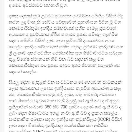
ද මෙම අවස්ථාවට සහභාගී වූහ.
දශක දෙකක් පුරා උඩරට අධ්‍යාපන සංවර්ධන සමිතිය විසින් සිදු
කරන ලද මාහැඟි සේවය වෙනුවෙන් සුභාශිංසන පිරිනැමූ මහ
කොමසාරිස්තුමා ඉන්දීය සම්භවයක් සහිත දෙමළ ප්‍රජාවගේ
අධ්‍යාපනය ප්‍රවර්ධනය කිරීම සහ එම ප්‍රජාව සවිබල ගැන්වීම
සඳහා සමිතිය විසින් ලබා දෙන සුවිශේෂී දායකත්වය අගය
කළේය. ඉන්දීය සම්භවයක් සහිත දෙමළ ප්‍රජාවට ඉන්දියාව සහ
ශ්‍රී ලංකාව අතර පවතින ඓතිහාසික සහ ශිෂ්ටාචාරමය සබඳතා
තුළ විශේෂ ස්ථානයක් හිමි වන බව සඳහන් කළ මහ
කොමසාරිස්තුමා එම ප්‍රජාව දෙරට අතර ජීවමාන පාලමක් බව
සඳහන් කළේය.
සියලු දෙනා ඇතුළත් වන සංවර්ධනය මෙහෙයවන සාධකයක්
ලෙස අධ්‍යාපනය උදෙසා ඉන්දියාවේ කැපවීම අවධාරණය කළ
මහ කොමසාරිස්තුමා මෑතකදී, ලංකා වතු කම්කරු අධ්‍යාපන
භාර ශිෂ්‍යත්ව වැඩසටහන වැඩි දියුණු කර ඇති බව ද ඒ අනුව
ප්‍රතිලාභීන් සංඛ්‍යාව 350 සිට 700 දක්වා දෙගුණ කර ඇති බව ද
ලබා දෙන ශිෂ්‍යාධාරය ඉහළ නංවා ඇති බව ද ප්‍රකාශ කළේය.
සංස්කෘතික සබඳතා සඳහා ඉන්දියානු කවුන්සිලය (ICCR) විසින්
ලබා දෙන ශිෂ්‍යත්ව, ඉන්දියානු තාක්ෂණික සහ ආර්ථික
සහයෝගිතා (ITEC) පුහුණු වැඩසටහන් සහ වෙනත් ධාරිතා