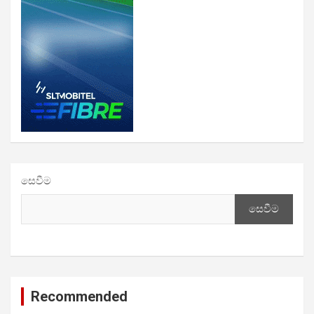
සෙවීම
සෙවීම
Recommended