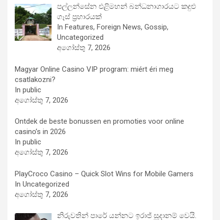
පල්ලන්සේන එළිමහන් බන්ධනාගාරයට කදුළු
ගෑස් ප්‍රහාරයක්
In Features, Foreign News, Gossip,
Uncategorized
අගෝස්තු 7, 2026
Magyar Online Casino VIP program: miért éri meg
csatlakozni?
In public
අගෝස්තු 7, 2026
Ontdek de beste bonussen en promoties voor online
casino’s in 2026
In public
අගෝස්තු 7, 2026
PlayCroco Casino – Quick Slot Wins for Mobile Gamers
In Uncategorized
අගෝස්තු 7, 2026
නිරුවතින් පාරේ යන්නට ඉරාජ් සූදානම් වෙයි.