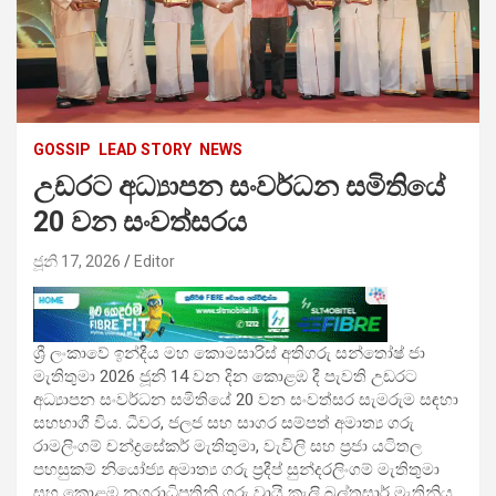
GOSSIP
LEAD STORY
NEWS
උඩරට අධ්‍යාපන සංවර්ධන සමිතියේ
20 වන සංවත්සරය
ජූනි 17, 2026
Editor
ශ්‍රී ලංකාවේ ඉන්දීය මහ කොමසාරිස් අතිගරු සන්තෝෂ් ජා
මැතිතුමා 2026 ජූනි 14 වන දින කොළඹ දී පැවති උඩරට
අධ්‍යාපන සංවර්ධන සමිතියේ 20 වන සංවත්සර සැමරුම සඳහා
සහභාගී විය. ධීවර, ජලජ සහ සාගර සම්පත් අමාත්‍ය ගරු
රාමලිංගම් චන්ද්‍රසේකර් මැතිතුමා, වැවිලි සහ ප්‍රජා යටිතල
පහසුකම් නියෝජ්‍ය අමාත්‍ය ගරු ප්‍රදීප් සුන්දරලිංගම් මැතිතුමා
සහ කොළඹ නගරාධිපතිනි ගරු ව්‍රායි කැලි බල්තසාර් මැතිනිය