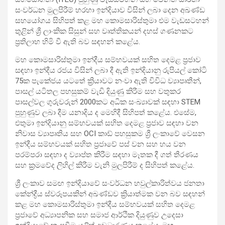
සංවර්ධන මුලපිරීම් හරහා ඉන්දියාව විසින් ලබා දෙන අඛණ්ඩ
සහයෝගය සිහිපත් කළ මහ කොමසාරිස්තුමා එම වැඩසටහන්
තුළින් ශ්‍රී ලාංකික සිසුන් සහ වෘත්තිකයන් දහස් ගණනකට
ප්‍රතිලාභ හිමි වී ඇති බව සඳහන් කළේය.
මහ කොමසාරිස්තුමා ඉන්දීය සම්භවයක් සහිත දෙමළ ප්‍රජාව
සඳහා ඉන්දීය රජය විසින් ලබා දී ඇති ඉන්දියානු රුපියල් කෝටි
75ක පැකේජය යටතේ ක්‍රියාවට නංවා ඇති විවිධ ව්‍යාපෘතීන්,
පාසල් යටිතල පහසුකම් වැඩි දියුණු කිරීම සහ වතුකර
පාසල්වල ගුරුවරුන් 2000කට අධික සංඛ්‍යාවක් සඳහා STEM
පුහුණුව ලබා දීම යනාදිය ද මෙහිදී සිහිපත් කළේය. එසේම,
එතුමා ඉන්දියානු සම්භවයක් සහිත දෙමළ ප්‍රජාව සඳහා වන
නිවාස ව්‍යාපෘතිය සහ OCI කාඩ් පහසුකම ශ්‍රී ලංකාවේ වෙසන
ඉන්දීය සම්භවයක් සහිත ප්‍රජාවේ පස් වන සහ හය වන
පරම්පරා සඳහා ද ව්‍යාප්ත කිරීම සඳහා මෑතක දී ගත් තීරණය
සහ ක්‍රමවේද ලිහිල් කිරීම වැනි මුලපිරීම් ද සිහිපත් කළේය.
ශ්‍රී ලංකාව සමඟ ඉන්දියාවේ සංවර්ධන හවුල්කාරිත්වය ජනතා
කේන්ද්‍රීය ස්වරූපයකින් අඛණ්ඩව ක්‍රියාත්මක වන බව සඳහන්
කළ මහ කොමසාරිස්තුමා ඉන්දීය සම්භවයක් සහිත දෙමළ
ප්‍රජාවේ අධ්‍යාපනික සහ සමාජ ආර්ථික දියුණුව උදෙසා