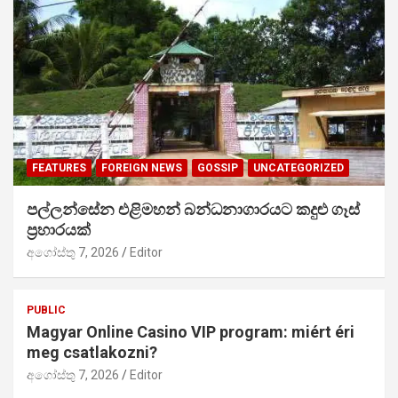
FEATURES
FOREIGN NEWS
GOSSIP
UNCATEGORIZED
පල්ලන්සේන එළිමහන් බන්ධනාගාරයට කදුළු ගෑස්
ප්‍රහාරයක්
අගෝස්තු 7, 2026
Editor
PUBLIC
Magyar Online Casino VIP program: miért éri
meg csatlakozni?
අගෝස්තු 7, 2026
Editor