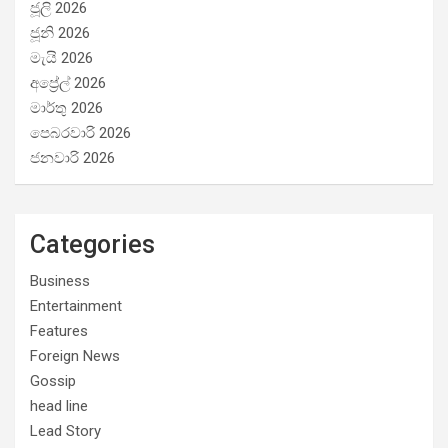
ජූලි 2026
ජූනි 2026
මැයි 2026
අප්‍රේල් 2026
මාර්තු 2026
පෙබරවාරි 2026
ජනවාරි 2026
Categories
Business
Entertainment
Features
Foreign News
Gossip
head line
Lead Story