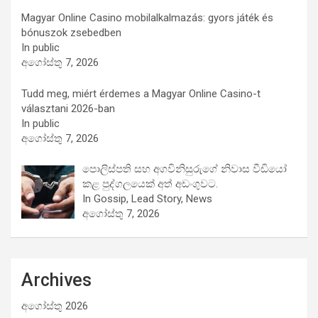
Magyar Online Casino mobilalkalmazás: gyors játék és
bónuszok zsebedben
In public
අගෝස්තු 7, 2026
Tudd meg, miért érdemes a Magyar Online Casino-t
választani 2026-ban
In public
අගෝස්තු 7, 2026
පොලිස්පති සහ අගවිනිසුරුගේ නිවාස වීඩියෝ
කළ පුද්ගලයෙක් අත් අඩංගුවට.
In Gossip, Lead Story, News
අගෝස්තු 7, 2026
Archives
අගෝස්තු 2026