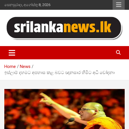
Skip
සෙනසුරාදා, අගෝස්තු 8, 2026
to
content
Sri Lanka News
Home
News
ඉස්ලාම් දහමට අපහාස කළ බවට ඥානසාර හිමිට අධි චෝදනා